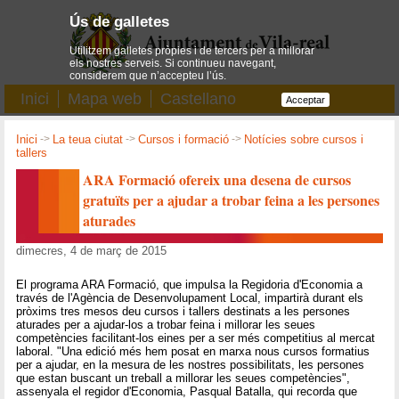
Ús de galletes
Utilitzem galletes pròpies i de tercers per a millorar
els nostres serveis. Si continueu navegant,
considerem que n’accepteu l’ús.
Inici
Mapa web
Castellano
Acceptar
Inici
->
La teua ciutat
->
Cursos i formació
->
Notícies sobre cursos i
tallers
ARA Formació ofereix una desena de cursos
gratuïts per a ajudar a trobar feina a les persones
aturades
dimecres, 4 de març de 2015
El programa ARA Formació, que impulsa la Regidoria d'Economia a
través de l'Agència de Desenvolupament Local, impartirà durant els
pròxims tres mesos deu cursos i tallers destinats a les persones
aturades per a ajudar-los a trobar feina i millorar les seues
competències facilitant-los eines per a ser més competitius al mercat
laboral. "Una edició més hem posat en marxa nous cursos formatius
per a ajudar, en la mesura de les nostres possibilitats, les persones
que estan buscant un treball a millorar les seues competències",
assenyala el regidor d'Economia, Pasqual Batalla, qui recorda que