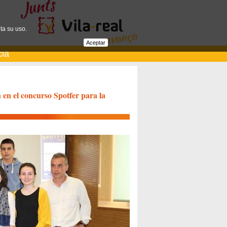
ta su uso.
Aceptar
cià
 en el concurso Spotfer para la