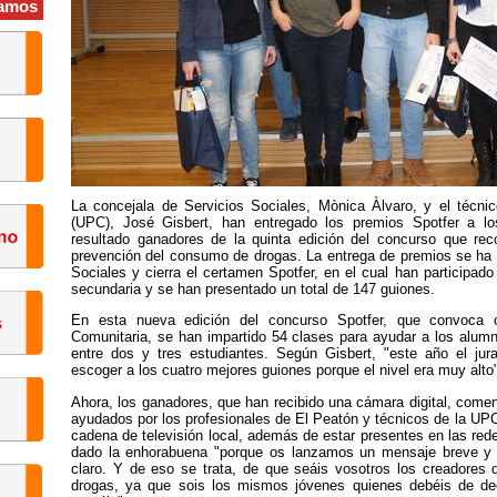
amos
La concejala de Servicios Sociales, Mònica Àlvaro, y el técni
(UPC), José Gisbert, han entregado los premios Spotfer a lo
resultado ganadores de la quinta edición del concurso que rec
prevención del consumo de drogas. La entrega de premios se ha c
Sociales y cierra el certamen Spotfer, en el cual han participa
secundaria y se han presentado un total de 147 guiones.
En esta nueva edición del concurso Spotfer, que convoca
Comunitaria, se han impartido 54 clases para ayudar a los alumno
entre dos y tres estudiantes. Según Gisbert, "este año el jura
escoger a los cuatro mejores guiones porque el nivel era muy alto
Ahora, los ganadores, que han recibido una cámara digital, comenz
ayudados por los profesionales de El Peatón y técnicos de la UPC
cadena de televisión local, además de estar presentes en las rede
dado la enhorabuena "porque os lanzamos un mensaje breve y c
claro. Y de eso se trata, de que seáis vosotros los creadores
drogas, ya que sois los mismos jóvenes quienes debéis de dec