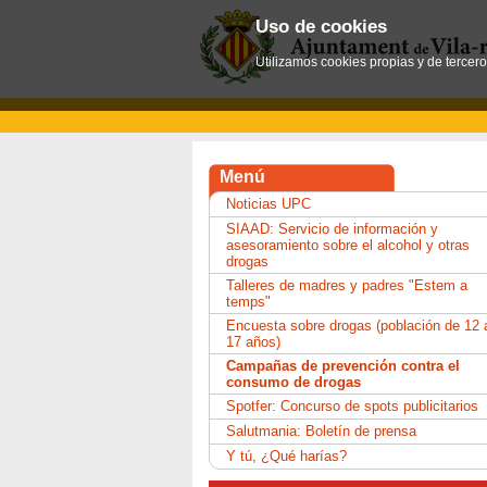
Uso de cookies
Utilizamos cookies propias y de tercer
Menú
Noticias UPC
SIAAD: Servicio de información y
asesoramiento sobre el alcohol y otras
drogas
Talleres de madres y padres "Estem a
temps"
Encuesta sobre drogas (población de 12 
17 años)
Campañas de prevención contra el
consumo de drogas
Spotfer: Concurso de spots publicitarios
Salutmania: Boletín de prensa
Y tú, ¿Qué harías?