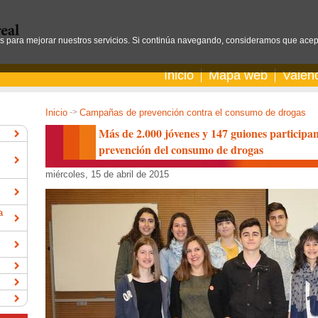
os para mejorar nuestros servicios. Si continúa navegando, consideramos que acep
Inicio
Mapa web
Valen
Inicio
->
Campañas de prevención contra el consumo de drogas
Más de 2.000 jóvenes y 147 guiones participan
prevención del consumo de drogas
miércoles, 15 de abril de 2015
a