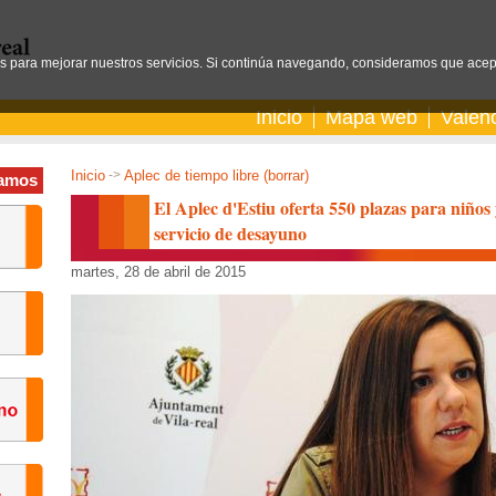
os para mejorar nuestros servicios. Si continúa navegando, consideramos que acep
Inicio
Mapa web
Valen
Inicio
->
Aplec de tiempo libre (borrar)
amos
El Aplec d'Estiu oferta 550 plazas para niños
servicio de desayuno
martes, 28 de abril de 2015