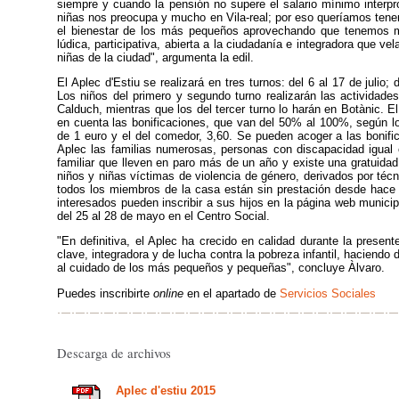
siempre y cuando la pensión no supere el salario mínimo interpro
niñas nos preocupa y mucho en Vila-real; por eso queríamos tener
el bienestar de los más pequeños aprovechando que tenemos 
lúdica, participativa, abierta a la ciudadanía e integradora que vel
niñas de la ciudad", argumenta la edil.
El Aplec d'Estiu se realizará en tres turnos: del 6 al 17 de julio; 
Los niños del primero y segundo turno realizarán las actividade
Calduch, mientras que los del tercer turno lo harán en Botànic. El
en cuenta las bonificaciones, que van del 50% al 100%, según lo
de 1 euro y el del comedor, 3,60. Se pueden acoger a las bonifi
Aplec las familias numerosas, personas con discapacidad igual
familiar que lleven en paro más de un año y existe una gratuidad
niños y niñas víctimas de violencia de género, derivados por téc
todos los miembros de la casa están sin prestación desde hace
interesados pueden inscribir a sus hijos en la página web municipa
del 25 al 28 de mayo en el Centro Social.
"En definitiva, el Aplec ha crecido en calidad durante la presen
clave, integradora y de lucha contra la pobreza infantil, haciendo 
al cuidado de los más pequeños y pequeñas", concluye Àlvaro.
Puedes inscribirte
online
en el apartado de
Servicios Sociales
Descarga de archivos
Aplec d'estiu 2015