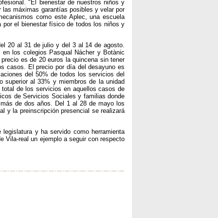
fesional. "El bienestar de nuestros niños y
 las máximas garantías posibles y velar por
mecanismos como este Aplec, una escuela
a por el bienestar físico de todos los niños y
del 20 al 31 de julio y del 3 al 14 de agosto.
s en los colegios Pasqual Nácher y Botànic
 precio es de 20 euros la quincena sin tener
s casos. El precio por día del desayuno es
caciones del 50% de todos los servicios del
 o superior al 33% y miembros de la unidad
 total de los servicios en aquellos casos de
nicos de Servicios Sociales y familias donde
 más de dos años. Del 1 al 28 de mayo los
l y la preinscripción presencial se realizará
te legislatura y ha servido como herramienta
de Vila-real un ejemplo a seguir con respecto