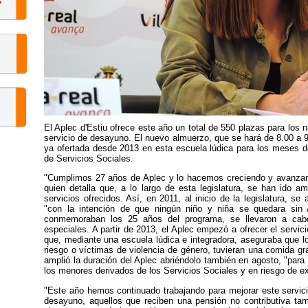
El Aplec d'Estiu ofrece este año un total de 550 plazas para los n
servicio de desayuno. El nuevo almuerzo, que se hará de 8.00 a 
ya ofertada desde 2013 en esta escuela lúdica para los meses de
de Servicios Sociales.
"Cumplimos 27 años de Aplec y lo hacemos creciendo y avanzando
quien detalla que, a lo largo de esta legislatura, se han ido 
servicios ofrecidos. Así, en 2011, al inicio de la legislatura, se
"con la intención de que ningún niño y niña se quedara sin
conmemoraban los 25 años del programa, se llevaron a cabo
especiales. A partir de 2013, el Aplec empezó a ofrecer el servic
que, mediante una escuela lúdica e integradora, aseguraba que lo
riesgo o víctimas de violencia de género, tuvieran una comida gra
amplió la duración del Aplec abriéndolo también en agosto, "para 
los menores derivados de los Servicios Sociales y en riesgo de e
"Este año hemos continuado trabajando para mejorar este servic
desayuno, aquellos que reciben una pensión no contributiva ta