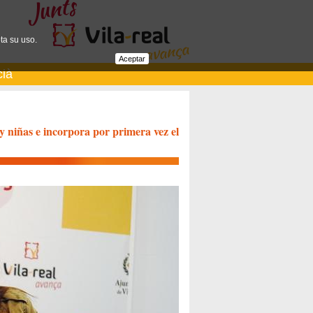
ta su uso.
Aceptar
cià
 y niñas e incorpora por primera vez el