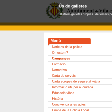
Ús de galletes
Utilitzem galletes pròpies i de tercers 
Menú
Notícies de la policia
On estem?
Campanyes
Formació
Normativa
Carta de serveis
Carta europea de seguretat viària
Informació útil per al ciutadà
Educació viària
Història
Convivènca a les aules
Himne de la Policia Local