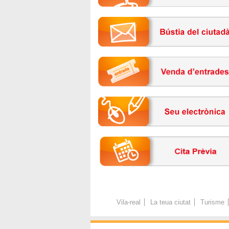
Vila-real
La teua ciutat
Turisme