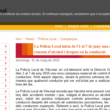
per a millorar els nostres serveis. Si continueu navegant, considerem que n’accepteu
Inici
Mapa web
Castell
Inici
->
Àrees
->
Policia Local
->
Campanyes
La Policia Local inicia de l'1 al 7 de juny un
consum d'alcohol i drogues en la conducció
diumenge, 31 de maig de 2015
La Policia Local de Vila-real, en col·laboració amb la Direcció G
dies 1 al 7 de juny 2015 una nova campanya especial de control de
conductors. Amb aquest objectiu, durant la pròxima setmana els a
manera que qualsevol conductor pot ser sol·licitat per a realitza
hora del dia.
La Policia Local de Vila-real recorda que l'alcohol està present c
terç dels accidents mortals i que, malgrat el descens en alcoho
anys, reduir els positius mitjançant controls preventius segue
conducció després del consum de substàncies psicoactives, les e
dels conductors espanyols. Referent a això, la Policia Local port
passat mes d'octubre i fins a la data han estat un total de 50 els