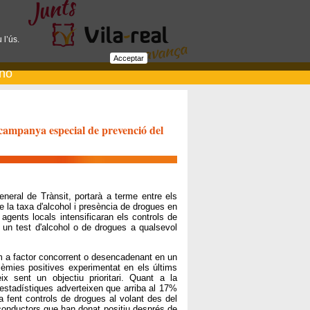
 l’ús.
Acceptar
ano
a campanya especial de prevenció del
eneral de Trànsit, portarà a terme entre els
 la taxa d'alcohol i presència de drogues en
gents locals intensificaran els controls de
r un test d'alcohol o de drogues a qualsevol
om a factor concorrent o desencadenant en un
lèmies positives experimentat en els últims
ix sent un objectiu prioritari. Quant a la
stadístiques adverteixen que arriba al 17%
a fent controls de drogues al volant des del
 conductors que han donat positiu després de