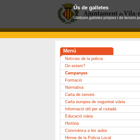
Ús de galletes
Utilitzem galletes pròpies i de tercers 
Menú
Notícies de la policia
On estem?
Campanyes
Formació
Normativa
Carta de serveis
Carta europea de seguretat viària
Informació útil per al ciutadà
Educació viària
Història
Convivènca a les aules
Himne de la Policia Local