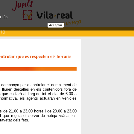
 l’ús.
Acceptar
ano
ntrolar que es respecten els horaris
na campanya per a controlar el compliment de
s lliuren deixalles en els contenidors fora de
que es farà al llarg de tot el dia, de 6.00 a
 normativa, els agents actuaran en vehicles
 és de 21.00 a 23.00 hores i de 20.00 a 23.00
 que regula el servei de neteja viària, les
ravetat dels fets.