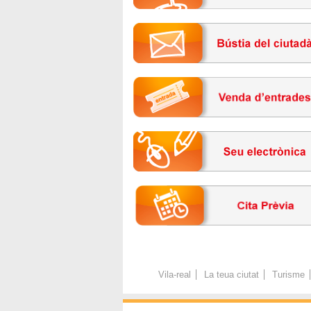
Vila-real
La teua ciutat
Turisme