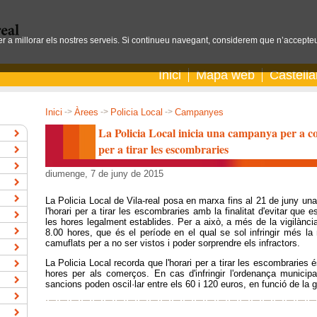
per a millorar els nostres serveis. Si continueu navegant, considerem que n’accepteu
Inici
Mapa web
Castell
Inici
->
Àrees
->
Policia Local
->
Campanyes
La Policia Local inicia una campanya per a co
per a tirar les escombraries
diumenge, 7 de juny de 2015
La Policia Local de Vila-real posa en marxa fins al 21 de juny u
l'horari per a tirar les escombraries amb la finalitat d'evitar que e
les hores legalment establides. Per a això, a més de la vigilància 
8.00 hores, que és el període en el qual se sol infringir més la
camuflats per a no ser vistos i poder sorprendre els infractors.
La Policia Local recorda que l'horari per a tirar les escombraries
hores per als comerços. En cas d'infringir l'ordenança municipal
sancions poden oscil·lar entre els 60 i 120 euros, en funció de la g