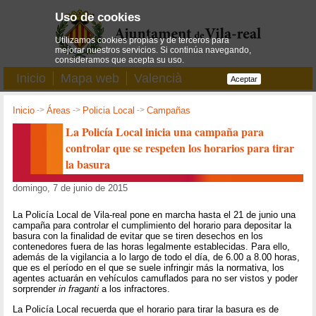
Uso de cookies
Utilizamos cookies propias y de terceros para
mejorar nuestros servicios. Si continúa navegando,
consideramos que acepta su uso.
Inicio
Mapa web
Valencià
Aceptar
Inicio
->
Áreas
->
Policia Local
->
Campañas
La Policía Local inicia una campaña para
controlar que se respeten los horarios para tirar
la basura
domingo, 7 de junio de 2015
La Policía Local de Vila-real pone en marcha hasta el 21 de junio una
campaña para controlar el cumplimiento del horario para depositar la
basura con la finalidad de evitar que se tiren desechos en los
contenedores fuera de las horas legalmente establecidas. Para ello,
además de la vigilancia a lo largo de todo el día, de 6.00 a 8.00 horas,
que es el período en el que se suele infringir más la normativa, los
agentes actuarán en vehículos camuflados para no ser vistos y poder
sorprender
in fraganti
a los infractores.
La Policía Local recuerda que el horario para tirar la basura es de