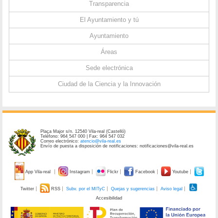
Transparencia
El Ayuntamiento y tú
Ayuntamiento
Áreas
Sede electrónica
Ciudad de la Ciencia y la Innovación
Plaça Major s/n. 12540 Vila-real (Castelló)
Teléfono: 964 547 000 | Fax: 964 547 032
Correo electrónico:
atencio@vila-real.es
Envío de puesta a disposición de notificaciones: notificaciones@vila-real.es
App Vila-real
Instagram
Flickr
Facebook
Youtube
Twitter
RSS
Subv. por el MITyC
Quejas y sugerencias
Aviso legal
Accesibilidad