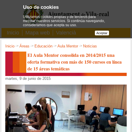
Uso de cookies
Utilizamos cookies propias y de terceros para
mejorar nuestros servicios. Si continúa navegando,
consideramos que acepta su uso.
Inicio
Mapa web
Valencià
Aceptar
Inicio
->
Áreas
->
Educación
->
Aula Mentor
->
Noticias
El Aula Mentor consolida en 2014/2015 una
oferta formativa con más de 150 cursos en línea
de 15 áreas temáticas
martes, 9 de junio de 2015