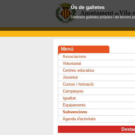
Ús de galletes
Utilitzem galletes pròpies i de tercers 
Menú
Associacions
Voluntariat
Centres educatius
Joventut
Cursos i formació
Campanyes
Igualtat
Equipaments
Subvencions
Agenda d'activitats
Desta