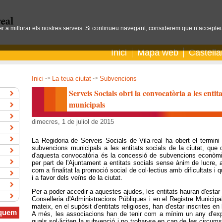
per a millorar els nostres serveis. Si continueu navegant, considerem que n’accepteu
Inici
Mapa web
Castell
Inici
->
La teua ciutat
->
Subvencions
Serveis Socials obri la convocatòria a les entita
municipals
dimecres, 1 de juliol de 2015
La Regidoria de Serveis Socials de Vila-real ha obert el termini 
subvencions municipals a les entitats socials de la ciutat, que c
d'aquesta convocatòria és la concessió de subvencions econòmi
per part de l'Ajuntament a entitats socials sense ànim de lucre, a
com a finalitat la promoció social de col·lectius amb dificultats i 
i a favor dels veïns de la ciutat.
Per a poder accedir a aquestes ajudes, les entitats hauran d'estar 
Conselleria d'Administracions Públiques i en el Registre Municipal 
mateix, en el supòsit d'entitats religioses, han d'estar inscrites 
quem
A més, les associacions han de tenir com a mínim un any d'exper
quals sol·liciten la subvenció i no trobar-se en cap de les circums