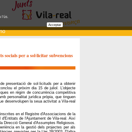
 l’ús.
Acceptar
ano
ts socials per a sol·licitar subvencions
de presentació de sol·licituds per a obtenir
onclou el pròxim dia 15 de juliol. L'objecte
ques en règim de concurrència competitiva
mb personalitat jurídica pròpia, que tinguen
que desenvolupen la seua activitat a Vila-real
inscrites en el Registre d'Associacions de la
d'Entitats de l'Ajuntament de Vila-real. Així
en la Direcció General d'Assumptes Religiosos.
iència en la gestió dels projectes per als
tàncies previstes per la Llei 28/2003. D'altra