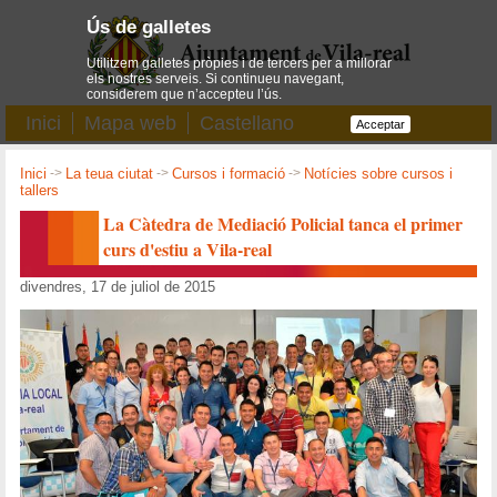
Ús de galletes
Utilitzem galletes pròpies i de tercers per a millorar
els nostres serveis. Si continueu navegant,
considerem que n’accepteu l’ús.
Inici
Mapa web
Castellano
Acceptar
Inici
->
La teua ciutat
->
Cursos i formació
->
Notícies sobre cursos i
tallers
La Càtedra de Mediació Policial tanca el primer
curs d'estiu a Vila-real
divendres, 17 de juliol de 2015