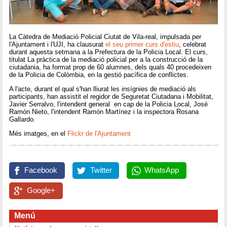
La Càtedra de Mediació Policial Ciutat de Vila-real, impulsada per
l'Ajuntament i l'UJI, ha clausurat
el seu primer curs d'estiu
, celebrat
durant aquesta setmana a la Prefectura de la Policia Local. El curs,
titulat La pràctica de la mediació policial per a la construcció de la
ciutadania, ha format prop de 60 alumnes, dels quals 40 procedeixen
de la Policia de Colòmbia, en la gestió pacífica de conflictes.
A l'acte, durant el qual s'han lliurat les insígnies de mediació als
participants, han assistit el regidor de Seguretat Ciutadana i Mobilitat,
Javier Serralvo, l'intendent general en cap de la Policia Local, José
Ramón Nieto, l'intendent Ramón Martínez i la inspectora Rosana
Gallardo.
Més imatges, en el
Flickr de l'Ajuntament
Facebook
Twitter
WhatsApp
Google+
Menú