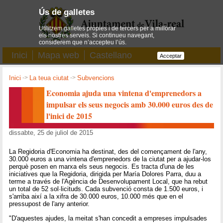
Ús de galletes
Utilitzem galletes pròpies i de tercers per a millorar
els nostres serveis. Si continueu navegant,
considerem que n’accepteu l’ús.
Inici
Mapa web
Castellano
Acceptar
Inici
->
La teua ciutat
->
Subvencions
Economia ajuda una vintena d'emprenedors a
impulsar els seus negocis amb 30.000 euros des de
l'inici de 2015
dissabte, 25 de juliol de 2015
La Regidoria d'Economia ha destinat, des del començament de l'any,
30.000 euros a una vintena d'emprenedors de la ciutat per a ajudar-los
perquè posen en marxa els seus negocis. Es tracta d'una de les
iniciatives que la Regidoria, dirigida per María Dolores Parra, duu a
terme a través de l'Agència de Desenvolupament Local, que ha rebut
un total de 52 sol·licituds. Cada subvenció consta de 1.500 euros, i
s'arriba així a la xifra de 30.000 euros, 10.000 més que en el
pressupost de l'any anterior.
"D'aquestes ajudes, la meitat s'han concedit a empreses impulsades