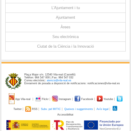
L'Ajuntament i tu
Ajuntament
Àrees
Seu electrònica
Ciutat de la Ciència i la Innovació
Plaça Major s/n. 12540 Vila-real (Castelló)
Telèfon: 964 547 000 | Fax: 964 547 032
Correu electrònic:
atencio@vila-real.es
Enviament de posada a disposició de notificacions: notificaciones@vila-real.es
App Vila-real
Flickr
Instagram
Facebook
Youtube
Twitter
RSS
Subv. pel MITIC
Queixes i suggeriments
Avís legal
Accessibilitat