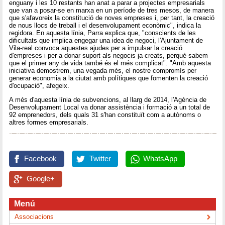
enguany i les 10 restants han anat a parar a projectes empresarials
que van a posar-se en marxa en un període de tres mesos, de manera
que s'afavoreix la constitució de noves empreses i, per tant, la creació
de nous llocs de treball i el desenvolupament econòmic", indica la
regidora. En aquesta línia, Parra explica que, "conscients de les
dificultats que implica engegar una idea de negoci, l'Ajuntament de
Vila-real convoca aquestes ajudes per a impulsar la creació
d'empreses i per a donar suport als negocis ja creats, perquè sabem
que el primer any de vida també és el més complicat". "Amb aquesta
iniciativa demostrem, una vegada més, el nostre compromís per
generar economia a la ciutat amb polítiques que fomenten la creació
d'ocupació", afegeix.
A més d'aquesta línia de subvencions, al llarg de 2014, l'Agència de
Desenvolupament Local va donar assistència i formació a un total de
92 emprenedors, dels quals 31 s'han constituït com a autònoms o
altres formes empresarials.
Facebook
Twitter
WhatsApp
Google+
Menú
Associacions