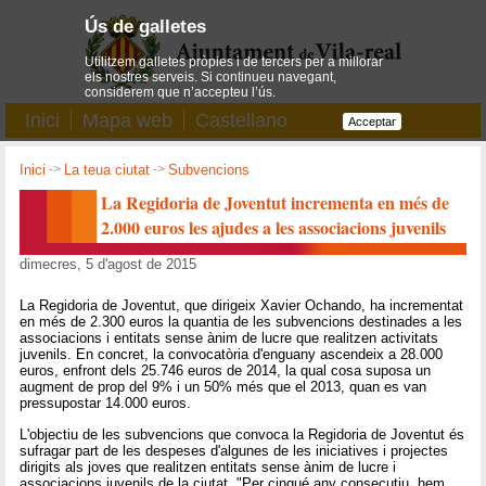
Ús de galletes
Utilitzem galletes pròpies i de tercers per a millorar
els nostres serveis. Si continueu navegant,
considerem que n’accepteu l’ús.
Inici
Mapa web
Castellano
Acceptar
Inici
->
La teua ciutat
->
Subvencions
La Regidoria de Joventut incrementa en més de
2.000 euros les ajudes a les associacions juvenils
dimecres, 5 d'agost de 2015
La Regidoria de Joventut, que dirigeix Xavier Ochando, ha incrementat
en més de 2.300 euros la quantia de les subvencions destinades a les
associacions i entitats sense ànim de lucre que realitzen activitats
juvenils. En concret, la convocatòria d'enguany ascendeix a 28.000
euros, enfront dels 25.746 euros de 2014, la qual cosa suposa un
augment de prop del 9% i un 50% més que el 2013, quan es van
pressupostar 14.000 euros.
L'objectiu de les subvencions que convoca la Regidoria de Joventut és
sufragar part de les despeses d'algunes de les iniciatives i projectes
dirigits als joves que realitzen entitats sense ànim de lucre i
associacions juvenils de la ciutat. "Per cinqué any consecutiu, hem