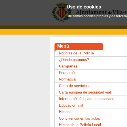
Uso de cookies
Utilizamos cookies propias y de tercer
Menú
Noticias de la Policía
¿Dónde estamos?
Campañas
Formación
Normativa
Carta de servicios
Carta europea de seguridad vial
Información útil para el ciudadano
Educación vial
Historia
Convivencia en las aulas
Himno de la Policía Local