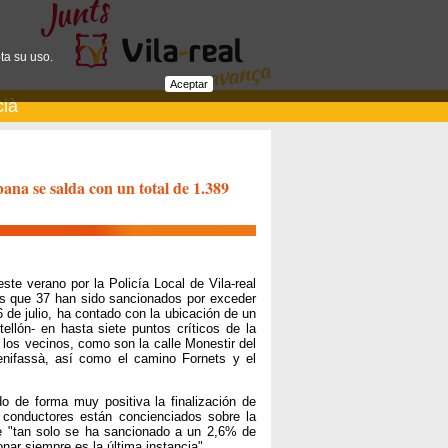
ta su uso.
Aceptar
cià
ana se salda con un total de 1.389
te verano por la Policía Local de Vila-real
os que 37 han sido sancionados por exceder
26 de julio, ha contado con la ubicación de un
tellón- en hasta siete puntos críticos de la
 los vecinos, como son la calle Monestir del
Benifassà, así como el camino Fornets y el
o de forma muy positiva la finalización de
conductores están concienciados sobre la
ue "tan solo se ha sancionado a un 2,6% de
onar siempre es la última instancia".