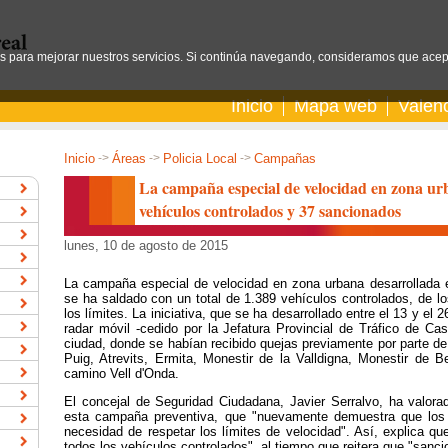
os para mejorar nuestros servicios. Si continúa navegando, consideramos que acep
Inicio
Mapa web
Valen
Inicio
->
Áreas
->
Policia Local
->
Campañas
La campaña especial de velocidad en zona urb
vehículos controlados y 37 sancionados
lunes, 10 de agosto de 2015
La campaña especial de velocidad en zona urbana desarrollada es
se ha saldado con un total de 1.389 vehículos controlados, de l
los límites. La iniciativa, que se ha desarrollado entre el 13 y el 
radar móvil -cedido por la Jefatura Provincial de Tráfico de Cas
ciudad, donde se habían recibido quejas previamente por parte de
Puig, Atrevits, Ermita, Monestir de la Valldigna, Monestir de 
camino Vell d'Onda.
El concejal de Seguridad Ciudadana, Javier Serralvo, ha valorad
esta campaña preventiva, que "nuevamente demuestra que los 
necesidad de respetar los límites de velocidad". Así, explica q
todos los vehículos controlados", al tiempo que reitera que "sanci