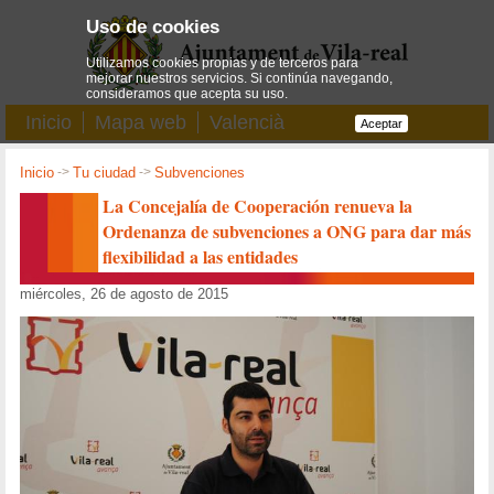
Uso de cookies
Utilizamos cookies propias y de terceros para
mejorar nuestros servicios. Si continúa navegando,
consideramos que acepta su uso.
Inicio
Mapa web
Valencià
Aceptar
Inicio
->
Tu ciudad
->
Subvenciones
La Concejalía de Cooperación renueva la
Ordenanza de subvenciones a ONG para dar más
flexibilidad a las entidades
miércoles, 26 de agosto de 2015