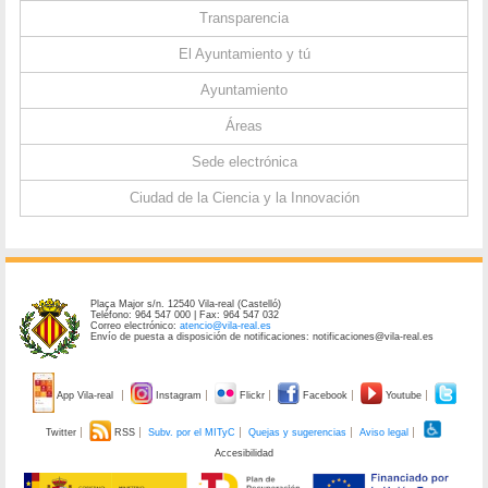
Transparencia
El Ayuntamiento y tú
Ayuntamiento
Áreas
Sede electrónica
Ciudad de la Ciencia y la Innovación
Plaça Major s/n. 12540 Vila-real (Castelló)
Teléfono: 964 547 000 | Fax: 964 547 032
Correo electrónico:
atencio@vila-real.es
Envío de puesta a disposición de notificaciones: notificaciones@vila-real.es
App Vila-real
Instagram
Flickr
Facebook
Youtube
Twitter
RSS
Subv. por el MITyC
Quejas y sugerencias
Aviso legal
Accesibilidad