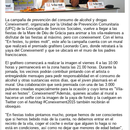
La campaña de prevención del consumo de alcohol y drogas
Coneixement!, organizada por la Unidad de Prevención Comunitaria
(UPC) de la Concejalía de Servicios Sociales, vuelve a llegar a las
fiestas de la Mare de Déu de Gràcia para animar a los vila-realenses a
disfrutar de las fiestas al máximo, pero con
coneixement
. Con el lema
"En festes, tu pintes molt", este año la campaña cuenta con un mural
que realizará el premiado grafitero Leonardo Caro, donde retratará a la
yaya del Coneixement! y que se ubicará en el muro de los padres
franciscanos.
El grafitero comenzará a realizar la imagen el viernes 4 a las 10.00
horas y permanecerá en la zona hasta las 21.00 horas. Durante la
jornada, los vecinos podrán contribuir pintando con el artista o
entregándole mensajes para pedir responsabilidad en el consumo de
alcohol y otras sustancias estos días, que el joven plasmará en el
mural. Una colaboración que será premiada con una de las 3.000
pulseras creadas especialmente para la ocasión y cuyo lema es "Vila-
real en festes". Coneixement!"Además, quienes acudan al mural a
hacerse un
selfie
con la imagen de la yaya de fondo y la cuelguen en
Twitter con el
hashtag
#Coneixement2015 también recibirán el
obsequio.
"En fiestas todos pintamos mucho, porque hemos de ser conscientes
que si hemos bebido más de la cuenta, no debemos entrar en el
recinto de la vila, coger el coche o evitar que alguien lo haga si no
está en condiciones, así como no dejar que menores de edad beban",