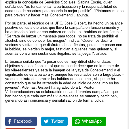
explica la concejala de Servicios Sociales, Sabina Escrig, quien
señala que "es fundamental la participación y la responsabilidad de
cada uno de nosotros para pasarlo lo mejor posible". "Pintamos mucho
para prevenir y hacer más Coneixement!", apunta.
Por su parte, el técnico de la UPC, José Gisbert, ha hecho un balance
positivo de los siete años que lleva la campaña en funcionamiento y
ha animado a "actuar con cabeza en todos los ámbitos de las fiestas".
"Se trata de lanzar un mensaje para todos, no se trata de prohibir el
alcohol, sino de conocer los riesgos", indica. "Queremos decir a
vecinos y visitantes que disfruten de las fiestas, pero si se pasan con
la bebida, se pierden lo mejor, fastidian a quienes más quieren y, si
además consumen sustancias ilegales, se la juegan", añade.
El técnico señala que "a pesar que es muy difícil obtener datos
objetivos y cuantificables, sí que se puede decir que en la mente de
los vila-realenses ya está la imagen de la yaya de Coneixement! y el
significado de esta palabra y, aunque los resultados son a largo plazo -
ya que se trata de cambiar los hábitos de consumo-, sí que se ha
constatado que se ha retrasado la edad de inicio de consumo en los
jóvenes". Además, Gisbert ha agradecido a El Peatón
Videoproduccions su colaboración en las diferentes campañas, que
han hecho que cada vez más vila-realenses se sumen y participen,
generando así conciencia y sensibilización de forma lúdica.
Facebook
Twitter
WhatsApp