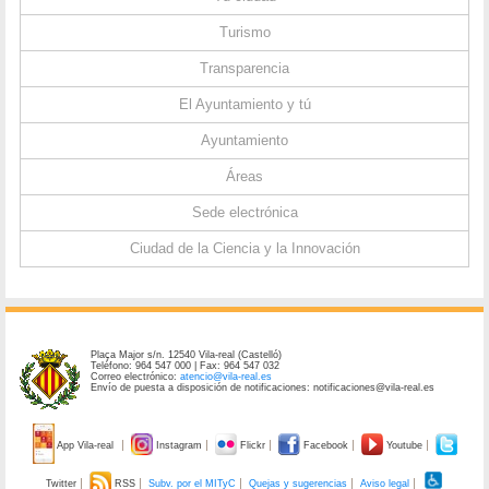
Turismo
Transparencia
El Ayuntamiento y tú
Ayuntamiento
Áreas
Sede electrónica
Ciudad de la Ciencia y la Innovación
Plaça Major s/n. 12540 Vila-real (Castelló)
Teléfono: 964 547 000 | Fax: 964 547 032
Correo electrónico:
atencio@vila-real.es
Envío de puesta a disposición de notificaciones: notificaciones@vila-real.es
App Vila-real
Instagram
Flickr
Facebook
Youtube
Twitter
RSS
Subv. por el MITyC
Quejas y sugerencias
Aviso legal