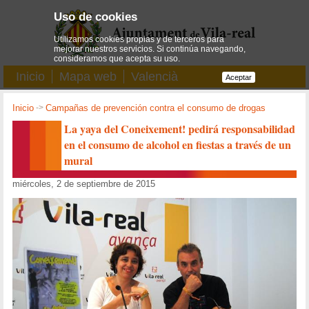
Uso de cookies
Utilizamos cookies propias y de terceros para
mejorar nuestros servicios. Si continúa navegando,
consideramos que acepta su uso.
Inicio
Mapa web
Valencià
Aceptar
Inicio
->
Campañas de prevención contra el consumo de drogas
La yaya del Coneixement! pedirá responsabilidad
en el consumo de alcohol en fiestas a través de un
mural
miércoles, 2 de septiembre de 2015