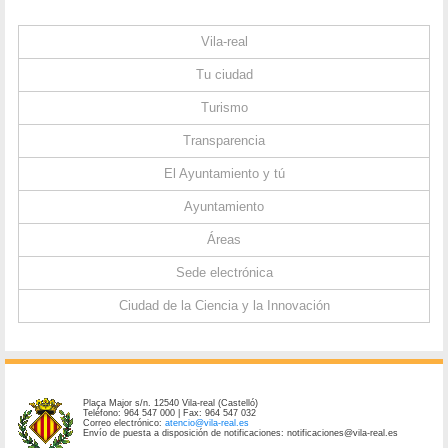
Vila-real
Tu ciudad
Turismo
Transparencia
El Ayuntamiento y tú
Ayuntamiento
Áreas
Sede electrónica
Ciudad de la Ciencia y la Innovación
Plaça Major s/n. 12540 Vila-real (Castelló)
Teléfono: 964 547 000 | Fax: 964 547 032
Correo electrónico:
atencio@vila-real.es
Envío de puesta a disposición de notificaciones: notificaciones@vila-real.es