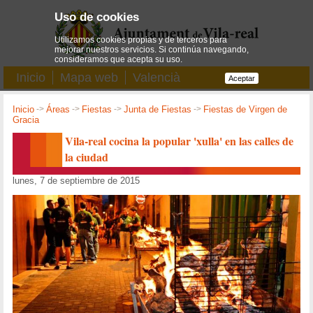
Uso de cookies
Utilizamos cookies propias y de terceros para
mejorar nuestros servicios. Si continúa navegando,
consideramos que acepta su uso.
Inicio
Mapa web
Valencià
Aceptar
Inicio
->
Áreas
->
Fiestas
->
Junta de Fiestas
->
Fiestas de Virgen de
Gracia
Vila-real cocina la popular 'xulla' en las calles de
la ciudad
lunes, 7 de septiembre de 2015