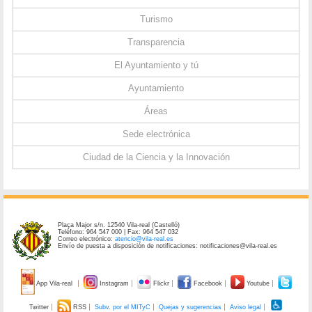
Turismo
Transparencia
El Ayuntamiento y tú
Ayuntamiento
Áreas
Sede electrónica
Ciudad de la Ciencia y la Innovación
Plaça Major s/n. 12540 Vila-real (Castelló)
Teléfono: 964 547 000 | Fax: 964 547 032
Correo electrónico:
atencio@vila-real.es
Envío de puesta a disposición de notificaciones: notificaciones@vila-real.es
App Vila-real
Instagram
Flickr
Facebook
Youtube
Twitter
RSS
Subv. por el MITyC
Quejas y sugerencias
Aviso legal