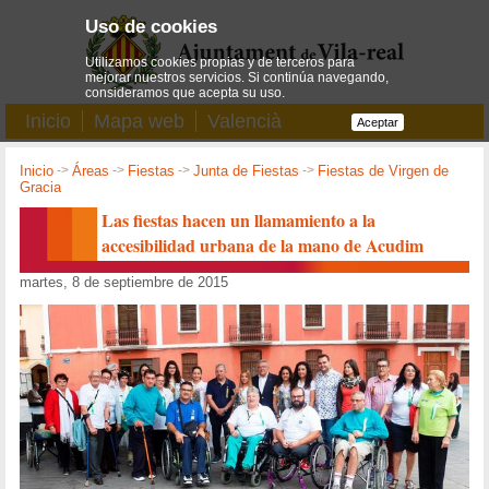
Uso de cookies
Utilizamos cookies propias y de terceros para
mejorar nuestros servicios. Si continúa navegando,
consideramos que acepta su uso.
Inicio
Mapa web
Valencià
Aceptar
Inicio
->
Áreas
->
Fiestas
->
Junta de Fiestas
->
Fiestas de Virgen de
Gracia
Las fiestas hacen un llamamiento a la
accesibilidad urbana de la mano de Acudim
martes, 8 de septiembre de 2015