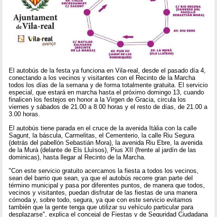
El autobús de la festa ya funciona en Vila-real, desde el pasado día 4,
conectando a los vecinos y visitantes con el Recinto de la Marcha
todos los días de la semana y de forma totalmente gratuita. El servicio
especial, que estará en marcha hasta el próximo domingo 13, cuando
finalicen los festejos en honor a la Virgen de Gracia, circula los
viernes y sábados de 21.00 a 8.00 horas y el resto de días, de 21.00 a
3.00 horas.
El autobús tiene parada en el cruce de la avenida Itàlia con la calle
Sagunt, la báscula, Carmelitas, el Cementerio, la calle Riu Segura
(detrás del pabellón Sebastián Mora), la avenida Riu Ebre, la avenida
de la Murà (delante de Els Lluïsos), Pius XII (frente al jardín de las
dominicas), hasta llegar al Recinto de la Marcha.
"Con este servicio gratuito acercamos la fiesta a todos los vecinos,
sean del barrio que sean, ya que el autobús recorre gran parte del
término municipal y pasa por diferentes puntos, de manera que todos,
vecinos y visitantes, puedan disfrutar de las fiestas de una manera
cómoda y, sobre todo, segura, ya que con este servicio evitamos
también que la gente tenga que utilizar su vehículo particular para
desplazarse", explica el concejal de Fiestas y de Seguridad Ciudadana