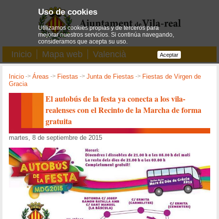
Uso de cookies
Utilizamos cookies propias y de terceros para
mejorar nuestros servicios. Si continúa navegando,
consideramos que acepta su uso.
Inicio
Mapa web
Valencià
Aceptar
Inicio
->
Áreas
->
Fiestas
->
Junta de Fiestas
->
Fiestas de Virgen de
Gracia
El autobús de la festa ya conecta a los vila-
realenses con el Recinto de la Marcha de forma
gratuita
martes, 8 de septiembre de 2015