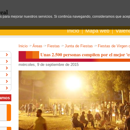
os para mejorar nuestros servicios. Si continúa navegando, consideramos que acep
Inicio
Mapa web
Valen
Inicio
->
Áreas
->
Fiestas
->
Junta de Fiestas
->
Fiestas de Virgen 
Unas 2.500 personas compiten por el mejor 'em
miércoles, 9 de septiembre de 2015
amos