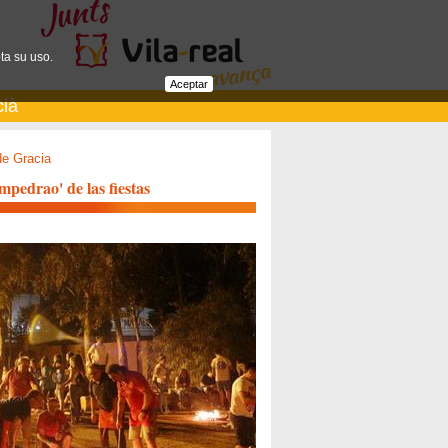
ta su uso.
Aceptar
cià
de Gracia
pedrao' de las fiestas