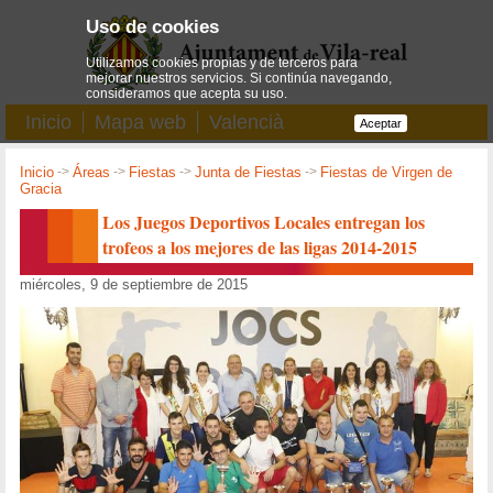
Uso de cookies
Utilizamos cookies propias y de terceros para
mejorar nuestros servicios. Si continúa navegando,
consideramos que acepta su uso.
Inicio
Mapa web
Valencià
Aceptar
Inicio
->
Áreas
->
Fiestas
->
Junta de Fiestas
->
Fiestas de Virgen de
Gracia
Los Juegos Deportivos Locales entregan los
trofeos a los mejores de las ligas 2014-2015
miércoles, 9 de septiembre de 2015