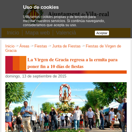
Uso de cookies
Utilizamos cookies propias y de terceros para
mejorar nuestros servicios. Si continúa navegando,
consideramos que acepta su uso.
Inicio
Mapa web
Valencià
Aceptar
Inicio
->
Áreas
->
Fiestas
->
Junta de Fiestas
->
Fiestas de Virgen de
Gracia
La Virgen de Gracia regresa a la ermita para
poner fin a 10 días de fiestas
domingo, 13 de septiembre de 2015