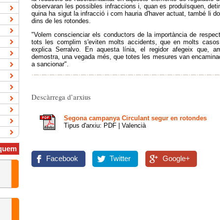
observaran les possibles infraccions i, quan es produïsquen, detin
quina ha sigut la infracció i com hauria d'haver actuat, també li d
dins de les rotondes.
"Volem conscienciar els conductors de la importància de respecta
tots les complim s'eviten molts accidents, que en molts casos
explica Serralvo. En aquesta línia, el regidor afegeix que, 
demostra, una vegada més, que totes les mesures van encaminades
a sancionar".
Descàrrega d’arxius
Segona campanya Circulant segur en rotondes
Tipus d'arxiu: PDF | Valencià
quem
Facebook
Twitter
Google+