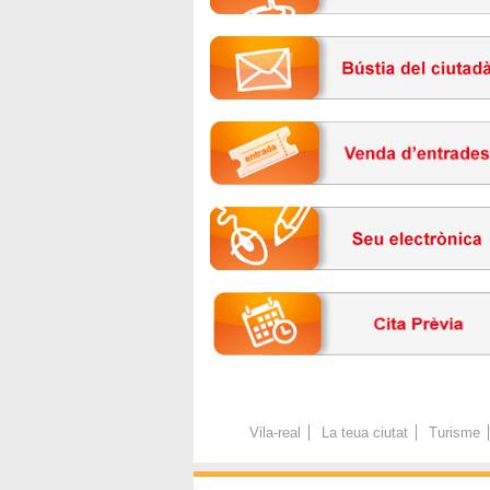
Vila-real
La teua ciutat
Turisme