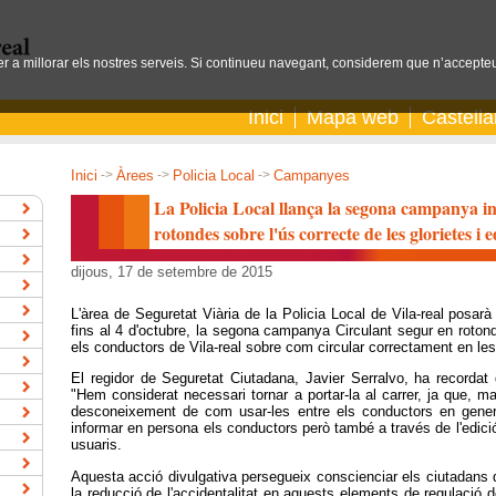
per a millorar els nostres serveis. Si continueu navegant, considerem que n’accepteu
Inici
Mapa web
Castell
Inici
->
Àrees
->
Policia Local
->
Campanyes
La Policia Local llança la segona campanya i
rotondes sobre l'ús correcte de les glorietes i e
dijous, 17 de setembre de 2015
L'àrea de Seguretat Viària de la Policia Local de Vila-real posar
fins al 4 d'octubre, la segona campanya Circulant segur en rotonde
els conductors de Vila-real sobre com circular correctament en le
El regidor de Seguretat Ciutadana, Javier Serralvo, ha recordat 
"Hem considerat necessari tornar a portar-la al carrer, ja que, mal
desconeixement de com usar-les entre els conductors en genera
informar en persona els conductors però també a través de l'edició 
usuaris.
Aquesta acció divulgativa persegueix conscienciar els ciutadans de 
la reducció de l'accidentalitat en aquests elements de regulació de