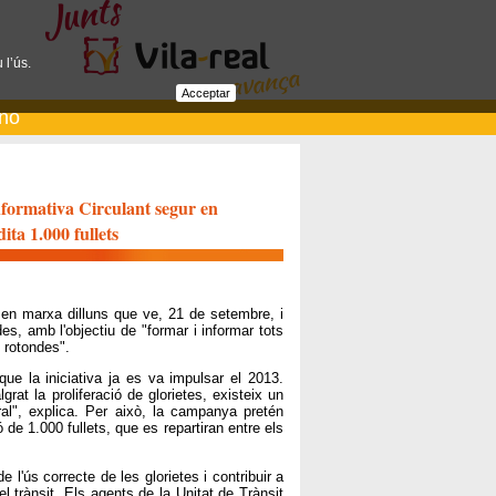
 l’ús.
Acceptar
ano
nformativa Circulant segur en
dita 1.000 fullets
à en marxa dilluns que ve, 21 de setembre, i
s, amb l'objectiu de "formar i informar tots
s rotondes".
que la iniciativa ja es va impulsar el 2013.
grat la proliferació de glorietes, existeix un
l", explica. Per això, la campanya pretén
de 1.000 fullets, que es repartiran entre els
l'ús correcte de les glorietes i contribuir a
l trànsit. Els agents de la Unitat de Trànsit