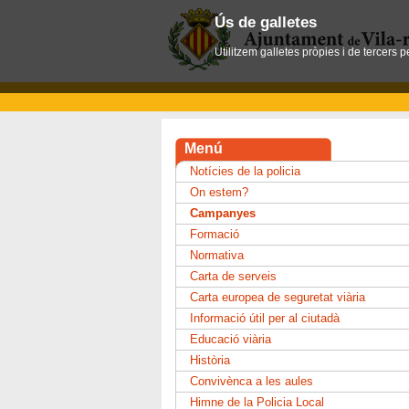
Ús de galletes
Utilitzem galletes pròpies i de tercers 
Menú
Notícies de la policia
On estem?
Campanyes
Formació
Normativa
Carta de serveis
Carta europea de seguretat viària
Informació útil per al ciutadà
Educació viària
Història
Convivènca a les aules
Himne de la Policia Local