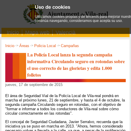
Uso de cookies
Utilizamos cookies propias y de terceros para mejorar nuestro
continúa navegando, consideramos que acepta su uso.
Inicio
Mapa web
Valencià
Inicio
->
Áreas
->
Policia Local
->
Campañas
La Policía Local lanza la segunda campaña
informativa Circulando seguro en rotondas sobre
el uso correcto de las glorietas y edita 1.000
folletos
jueves, 17 de septiembre de 2015
El área de Seguridad Vial de la Policía Local de Vila-real pondrá en
marcha el próximo lunes, 21 de septiembre, y hasta el 4 de octubre, la
segunda campaña Circulando seguro en rotondas, con el objetivo de
"formar e informar a todos los conductores de Vila-real sobre cómo
circular correctamente en las rotondas".
El concejal de Seguridad Ciudadana, Javier Serralvo, recuerda que la
iniciativa ya se puso en marcha en 2013. "Ahora, hemos considerado
necesario volver a llevarla a la calle, ya que, a pesar de la proliferación