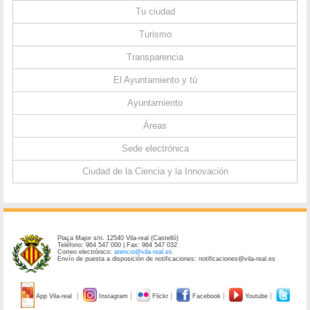
Tu ciudad
Turismo
Transparencia
El Ayuntamiento y tú
Ayuntamiento
Áreas
Sede electrónica
Ciudad de la Ciencia y la Innovación
Plaça Major s/n. 12540 Vila-real (Castelló)
Teléfono: 964 547 000 | Fax: 964 547 032
Correo electrónico:
atencio@vila-real.es
Envío de puesta a disposición de notificaciones: notificaciones@vila-real.es
App Vila-real
Instagram
Flickr
Facebook
Youtube