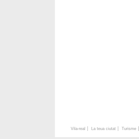
Vila-real
La teua ciutat
Turisme