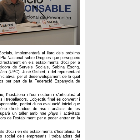
Socials, implementarà al llarg dels pròxims
 Pla Nacional sobre Drogues que persegueix
directament en els establiments d'oci per a
gidora de Serveis Socials, Sabina Escrig,
ia (UPC), José Gisbert, i del representant
niciativa, per al desenvolupament de la qual
ros per part de la Federació Espanyola de
l'hostaleria i l'oci nocturn i s'articularà al
i treballadors. L'objectiu final és convertir i
ponsable, partint d'una avaluació inicial que
rie d'indicadors de risc i anàlisis de les
oluparà un taller amb
role plays
i activitats
rs de l'establiment per a poder entrar en la
s d'oci i en els establiments d'hostaleria, la
s social dels empresaris i treballadors del