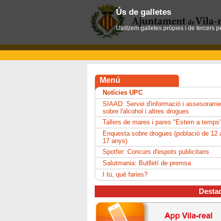
Ús de galletes
Utilitzem galletes pròpies i de tercers 
Menú
Notícies UPC
SIAAD: Servei d'informació i assesorame
sobre l'alcohol i altres drogues
Tallers de mares i pares "Estem a temps
Enquesta sobre drogues (població de 12 
17 anys)
Spotfer: Concurs d'espots publicitaris
Salutmania: Butlletí de premsa
I tú, què faries?
Desta