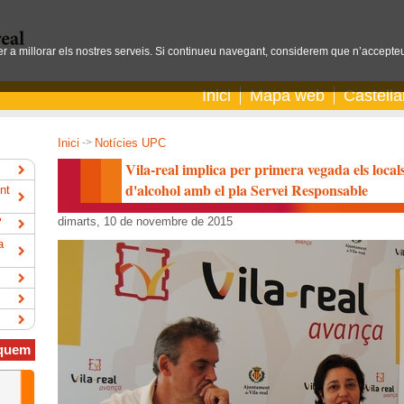
per a millorar els nostres serveis. Si continueu navegant, considerem que n’accepteu
Inici
Mapa web
Castell
Inici
->
Notícies UPC
Vila-real implica per primera vegada els locals
d'alcohol amb el pla Servei Responsable
nt
dimarts, 10 de novembre de 2015
"
a
quem