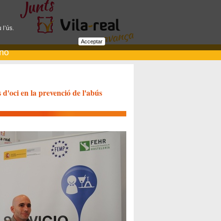
 l’ús.
Acceptar
ano
 d'oci en la prevenció de l'abús