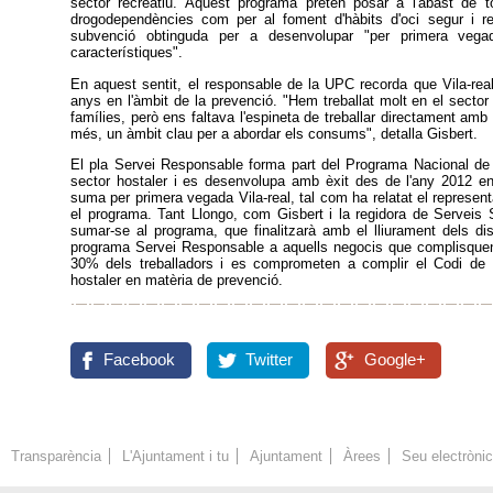
sector recreatiu. Aquest programa pretén posar a l'abast de t
drogodependències com per al foment d'hàbits d'oci segur i re
subvenció obtinguda per a desenvolupar "per primera vega
característiques".
En aquest sentit, el responsable de la UPC recorda que Vila-real
anys en l'àmbit de la prevenció. "Hem treballat molt en el sector
famílies, però ens faltava l'espineta de treballar directament amb
més, un àmbit clau per a abordar els consums", detalla Gisbert.
El pla Servei Responsable forma part del Programa Nacional de
sector hostaler i es desenvolupa amb èxit des de l'any 2012 en
suma per primera vegada Vila-real, tal com ha relatat el represe
el programa. Tant Llongo, com Gisbert i la regidora de Serveis S
sumar-se al programa, que finalitzarà amb el lliurament dels dis
programa Servei Responsable a aquells negocis que complisquen
30% dels treballadors i es comprometen a complir el Codi de 
hostaler en matèria de prevenció.
Facebook
Twitter
Google+
Transparència
L'Ajuntament i tu
Ajuntament
Àrees
Seu electròni