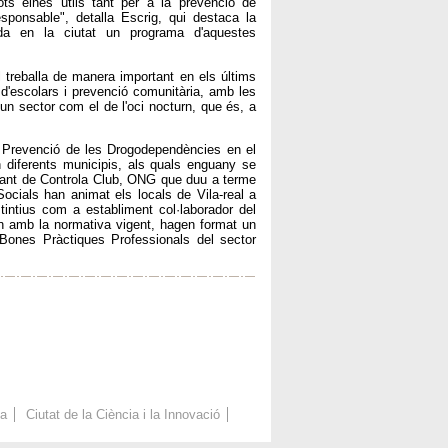
ots eines útils tant per a la prevenció de
sponsable", detalla Escrig, qui destaca la
da en la ciutat un programa d'aquestes
 treballa de manera important en els últims
 d'escolars i prevenció comunitària, amb les
 un sector com el de l'oci nocturn, que és, a
 Prevenció de les Drogodependències en el
 diferents municipis, als quals enguany se
ntant de Controla Club, ONG que duu a terme
ocials han animat els locals de Vila-real a
tintius com a establiment col·laborador del
 amb la normativa vigent, hagen format un
Bones Pràctiques Professionals del sector
ca
Ciutat de la Ciència i la Innovació