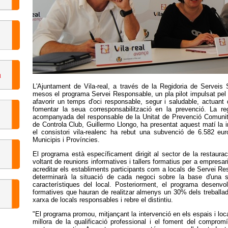
L'Ajuntament de Vila-real, a través de la Regidoria de Serveis 
mesos el programa Servei Responsable, un pla pilot impulsat pel
afavorir un temps d'oci responsable, segur i saludable, actuant 
fomentar la seua corresponsabilització en la prevenció. La re
acompanyada del responsable de la Unitat de Prevenció Comunitàr
de Controla Club, Guillermo Llongo, ha presentat aquest matí la i
el consistori vila-realenc ha rebut una subvenció de 6.582 eu
Municipis i Províncies.
El programa està específicament dirigit al sector de la restauració, 
voltant de reunions informatives i tallers formatius per a empresaris 
acreditar els establiments participants com a locals de Servei Res
determinarà la situació de cada negoci sobre la base d'una sè
característiques del local. Posteriorment, el programa desenv
formatives que hauran de realitzar almenys un 30% dels treballado
xarxa de locals responsables i rebre el distintiu.
"El programa promou, mitjançant la intervenció en els espais i local
millora de la qualificació professional i el foment del compromí