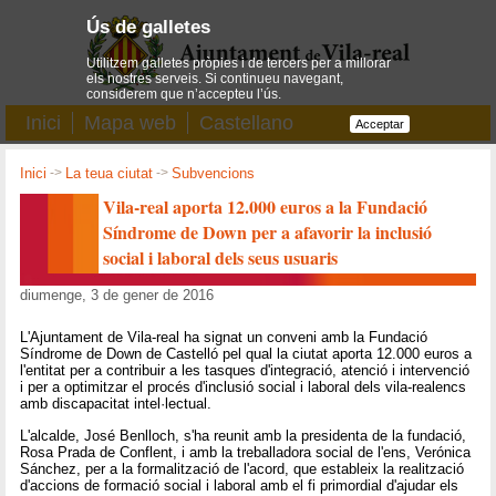
Ús de galletes
Utilitzem galletes pròpies i de tercers per a millorar
els nostres serveis. Si continueu navegant,
considerem que n’accepteu l’ús.
Inici
Mapa web
Castellano
Acceptar
Inici
->
La teua ciutat
->
Subvencions
Vila-real aporta 12.000 euros a la Fundació
Síndrome de Down per a afavorir la inclusió
social i laboral dels seus usuaris
diumenge, 3 de gener de 2016
L'Ajuntament de Vila-real ha signat un conveni amb la Fundació
Síndrome de Down de Castelló pel qual la ciutat aporta 12.000 euros a
l'entitat per a contribuir a les tasques d'integració, atenció i intervenció
i per a optimitzar el procés d'inclusió social i laboral dels vila-realencs
amb discapacitat intel·lectual.
L'alcalde, José Benlloch, s'ha reunit amb la presidenta de la fundació,
Rosa Prada de Conflent, i amb la treballadora social de l'ens, Verónica
Sánchez, per a la formalització de l'acord, que estableix la realització
d'accions de formació social i laboral amb el fi primordial d'ajudar els