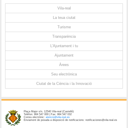
Vila-real
La teua ciutat
Turisme
Transparència
L'Ajuntament i tu
Ajuntament
Àrees
Seu electrònica
Ciutat de la Ciència i la Innovació
Plaça Major s/n. 12540 Vila-real (Castelló)
Telèfon: 964 547 000 | Fax: 964 547 032
Correu electrònic:
atencio@vila-real.es
Enviament de posada a disposició de notificacions: notificaciones@vila-real.es