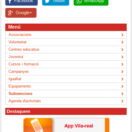
Facebook
Twitter
WhatsApp
Google+
Menú
Associacions
Voluntariat
Centres educatius
Joventut
Cursos i formació
Campanyes
Igualtat
Equipaments
Subvencions
Agenda d'activitats
Destaquem