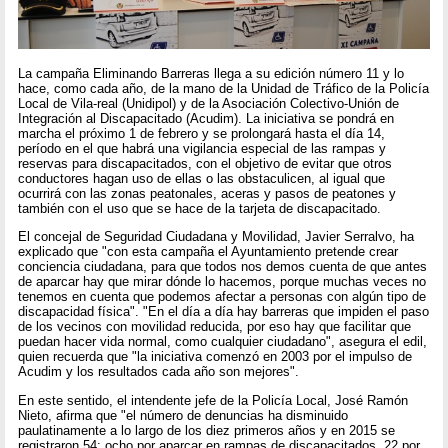
La campaña Eliminando Barreras llega a su edición número 11 y lo
hace, como cada año, de la mano de la Unidad de Tráfico de la Policía
Local de Vila-real (Unidipol) y de la Asociación Colectivo-Unión de
Integración al Discapacitado (Acudim). La iniciativa se pondrá en
marcha el próximo 1 de febrero y se prolongará hasta el día 14,
período en el que habrá una vigilancia especial de las rampas y
reservas para discapacitados, con el objetivo de evitar que otros
conductores hagan uso de ellas o las obstaculicen, al igual que
ocurrirá con las zonas peatonales, aceras y pasos de peatones y
también con el uso que se hace de la tarjeta de discapacitado.
El concejal de Seguridad Ciudadana y Movilidad, Javier Serralvo, ha
explicado que "con esta campaña el Ayuntamiento pretende crear
conciencia ciudadana, para que todos nos demos cuenta de que antes
de aparcar hay que mirar dónde lo hacemos, porque muchas veces no
tenemos en cuenta que podemos afectar a personas con algún tipo de
discapacidad física". "En el día a día hay barreras que impiden el paso
de los vecinos con movilidad reducida, por eso hay que facilitar que
puedan hacer vida normal, como cualquier ciudadano", asegura el edil,
quien recuerda que "la iniciativa comenzó en 2003 por el impulso de
Acudim y los resultados cada año son mejores".
En este sentido, el intendente jefe de la Policía Local, José Ramón
Nieto, afirma que "el número de denuncias ha disminuido
paulatinamente a lo largo de los diez primeros años y en 2015 se
registraron 54: ocho por aparcar en rampas de discapacitados, 22 por