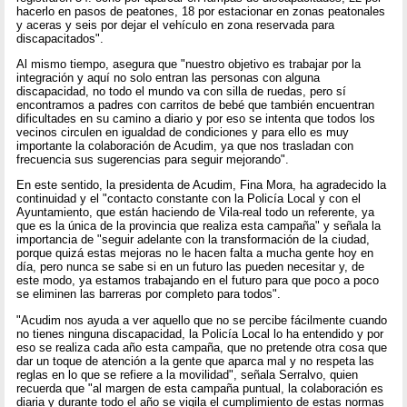
hacerlo en pasos de peatones, 18 por estacionar en zonas peatonales
y aceras y seis por dejar el vehículo en zona reservada para
discapacitados".
Al mismo tiempo, asegura que "nuestro objetivo es trabajar por la
integración y aquí no solo entran las personas con alguna
discapacidad, no todo el mundo va con silla de ruedas, pero sí
encontramos a padres con carritos de bebé que también encuentran
dificultades en su camino a diario y por eso se intenta que todos los
vecinos circulen en igualdad de condiciones y para ello es muy
importante la colaboración de Acudim, ya que nos trasladan con
frecuencia sus sugerencias para seguir mejorando".
En este sentido, la presidenta de Acudim, Fina Mora, ha agradecido la
continuidad y el "contacto constante con la Policía Local y con el
Ayuntamiento, que están haciendo de Vila-real todo un referente, ya
que es la única de la provincia que realiza esta campaña" y señala la
importancia de "seguir adelante con la transformación de la ciudad,
porque quizá estas mejoras no le hacen falta a mucha gente hoy en
día, pero nunca se sabe si en un futuro las pueden necesitar y, de
este modo, ya estamos trabajando en el futuro para que poco a poco
se eliminen las barreras por completo para todos".
"Acudim nos ayuda a ver aquello que no se percibe fácilmente cuando
no tienes ninguna discapacidad, la Policía Local lo ha entendido y por
eso se realiza cada año esta campaña, que no pretende otra cosa que
dar un toque de atención a la gente que aparca mal y no respeta las
reglas en lo que se refiere a la movilidad", señala Serralvo, quien
recuerda que "al margen de esta campaña puntual, la colaboración es
diaria y durante todo el año se vigila el cumplimiento de estas normas