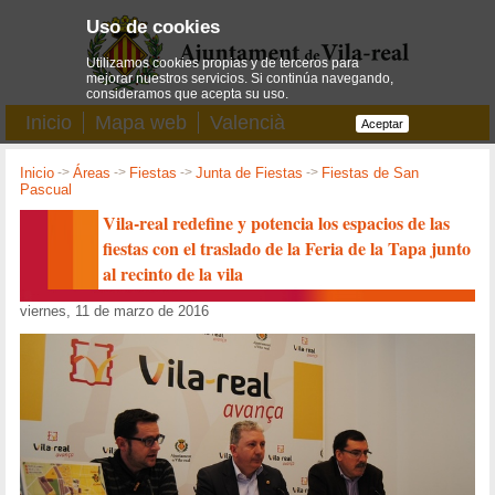
Uso de cookies
Utilizamos cookies propias y de terceros para
mejorar nuestros servicios. Si continúa navegando,
consideramos que acepta su uso.
Inicio
Mapa web
Valencià
Aceptar
Inicio
->
Áreas
->
Fiestas
->
Junta de Fiestas
->
Fiestas de San
Pascual
Vila-real redefine y potencia los espacios de las
fiestas con el traslado de la Feria de la Tapa junto
al recinto de la vila
viernes, 11 de marzo de 2016