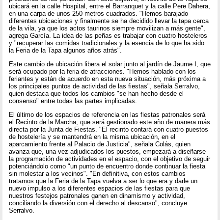
ubicará en la calle Hospital, entre el Barranquet y la calle Pere Dahera,
en una carpa de unos 250 metros cuadrados. "Hemos barajado
diferentes ubicaciones y finalmente se ha decidido llevar la tapa cerca
de la vila, ya que los actos taurinos siempre movilizan a más gente",
agrega García. La idea de las peñas es trabajar con cuatro hosteleros
y "recuperar las comidas tradicionales y la esencia de lo que ha sido
la Feria de la Tapa algunos años atrás".
Este cambio de ubicación libera el solar junto al jardín de Jaume I, que
será ocupado por la feria de atracciones. "Hemos hablado con los
feriantes y están de acuerdo en esta nueva situación, más próxima a
los principales puntos de actividad de las fiestas", señala Serralvo,
quien destaca que todos los cambios "se han hecho desde el
consenso" entre todas las partes implicadas.
El último de los espacios de referencia en las fiestas patronales será
el Recinto de la Marcha, que será gestionado este año de manera más
directa por la Junta de Fiestas. "El recinto contará con cuatro puestos
de hostelería y se mantendrá en la misma ubicación, en el
aparcamiento frente al Palacio de Justicia", señala Colás, quien
avanza que, una vez adjudicados los puestos, empezará a diseñarse
la programación de actividades en el espacio, con el objetivo de seguir
potenciándolo como "un punto de encuentro donde continuar la fiesta
sin molestar a los vecinos". "En definitiva, con estos cambios
tratamos que la Feria de la Tapa vuelva a ser lo que era y darle un
nuevo impulso a los diferentes espacios de las fiestas para que
nuestros festejos patronales ganen en dinamismo y actividad,
conciliando la diversión con el derecho al descanso", concluye
Serralvo.