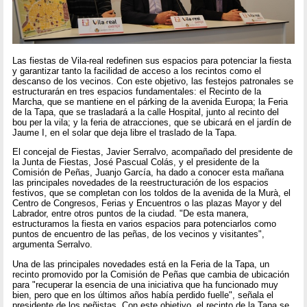
Las fiestas de Vila-real redefinen sus espacios para potenciar la fiesta
y garantizar tanto la facilidad de acceso a los recintos como el
descanso de los vecinos. Con este objetivo, las festejos patronales se
estructurarán en tres espacios fundamentales: el Recinto de la
Marcha, que se mantiene en el párking de la avenida Europa; la Feria
de la Tapa, que se trasladará a la calle Hospital, junto al recinto del
bou per la vila; y la feria de atracciones, que se ubicará en el jardín de
Jaume I, en el solar que deja libre el traslado de la Tapa.
El concejal de Fiestas, Javier Serralvo, acompañado del presidente de
la Junta de Fiestas, José Pascual Colás, y el presidente de la
Comisión de Peñas, Juanjo García, ha dado a conocer esta mañana
las principales novedades de la reestructuración de los espacios
festivos, que se completan con los toldos de la avenida de la Murà, el
Centro de Congresos, Ferias y Encuentros o las plazas Mayor y del
Labrador, entre otros puntos de la ciudad. "De esta manera,
estructuramos la fiesta en varios espacios para potenciarlos como
puntos de encuentro de las peñas, de los vecinos y visitantes",
argumenta Serralvo.
Una de las principales novedades está en la Feria de la Tapa, un
recinto promovido por la Comisión de Peñas que cambia de ubicación
para "recuperar la esencia de una iniciativa que ha funcionado muy
bien, pero que en los últimos años había perdido fuelle", señala el
presidente de los peñistas. Con este objetivo, el recinto de la Tapa se