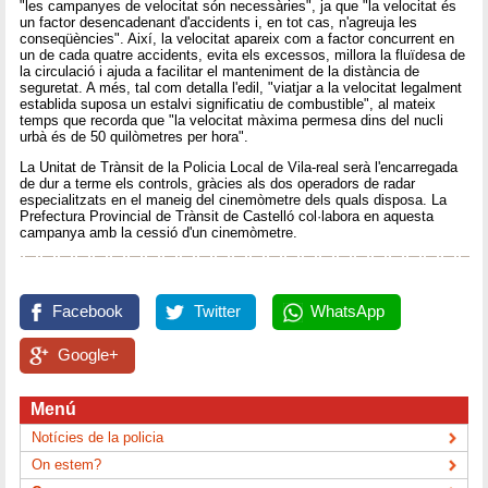
"les campanyes de velocitat són necessàries", ja que "la velocitat és
un factor desencadenant d'accidents i, en tot cas, n'agreuja les
conseqüències". Així, la velocitat apareix com a factor concurrent en
un de cada quatre accidents, evita els excessos, millora la fluïdesa de
la circulació i ajuda a facilitar el manteniment de la distància de
seguretat. A més, tal com detalla l'edil, "viatjar a la velocitat legalment
establida suposa un estalvi significatiu de combustible", al mateix
temps que recorda que "la velocitat màxima permesa dins del nucli
urbà és de 50 quilòmetres per hora".
La Unitat de Trànsit de la Policia Local de Vila-real serà l'encarregada
de dur a terme els controls, gràcies als dos operadors de radar
especialitzats en el maneig del cinemòmetre dels quals disposa. La
Prefectura Provincial de Trànsit de Castelló col·labora en aquesta
campanya amb la cessió d'un cinemòmetre.
Facebook
Twitter
WhatsApp
Google+
Menú
Notícies de la policia
On estem?