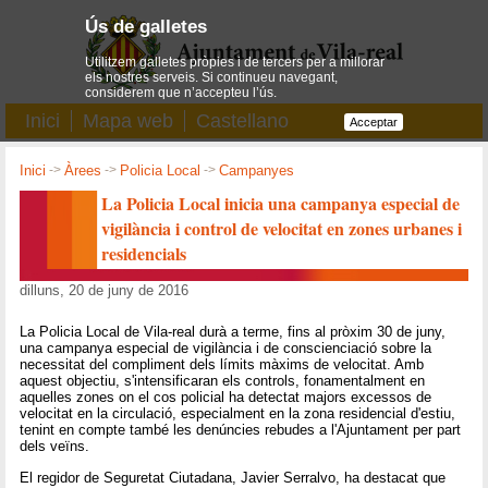
Ús de galletes
Utilitzem galletes pròpies i de tercers per a millorar
els nostres serveis. Si continueu navegant,
considerem que n’accepteu l’ús.
Inici
Mapa web
Castellano
Acceptar
Inici
->
Àrees
->
Policia Local
->
Campanyes
La Policia Local inicia una campanya especial de
vigilància i control de velocitat en zones urbanes i
residencials
dilluns, 20 de juny de 2016
La Policia Local de Vila-real durà a terme, fins al pròxim 30 de juny,
una campanya especial de vigilància i de conscienciació sobre la
necessitat del compliment dels límits màxims de velocitat. Amb
aquest objectiu, s'intensificaran els controls, fonamentalment en
aquelles zones on el cos policial ha detectat majors excessos de
velocitat en la circulació, especialment en la zona residencial d'estiu,
tenint en compte també les denúncies rebudes a l'Ajuntament per part
dels veïns.
El regidor de Seguretat Ciutadana, Javier Serralvo, ha destacat que