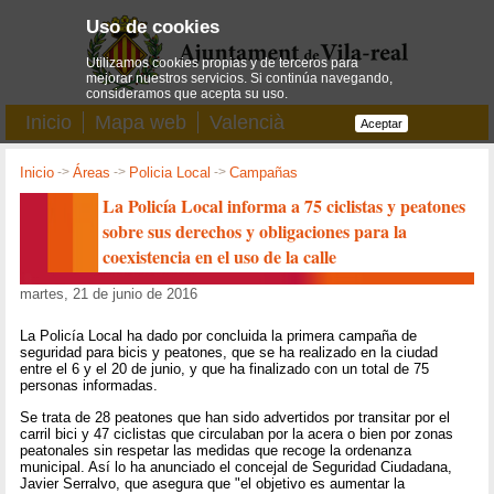
Uso de cookies
Utilizamos cookies propias y de terceros para
mejorar nuestros servicios. Si continúa navegando,
consideramos que acepta su uso.
Inicio
Mapa web
Valencià
Aceptar
Inicio
->
Áreas
->
Policia Local
->
Campañas
La Policía Local informa a 75 ciclistas y peatones
sobre sus derechos y obligaciones para la
coexistencia en el uso de la calle
martes, 21 de junio de 2016
La Policía Local ha dado por concluida la primera campaña de
seguridad para bicis y peatones, que se ha realizado en la ciudad
entre el 6 y el 20 de junio, y que ha finalizado con un total de 75
personas informadas.
Se trata de 28 peatones que han sido advertidos por transitar por el
carril bici y 47 ciclistas que circulaban por la acera o bien por zonas
peatonales sin respetar las medidas que recoge la ordenanza
municipal. Así lo ha anunciado el concejal de Seguridad Ciudadana,
Javier Serralvo, que asegura que "el objetivo es aumentar la