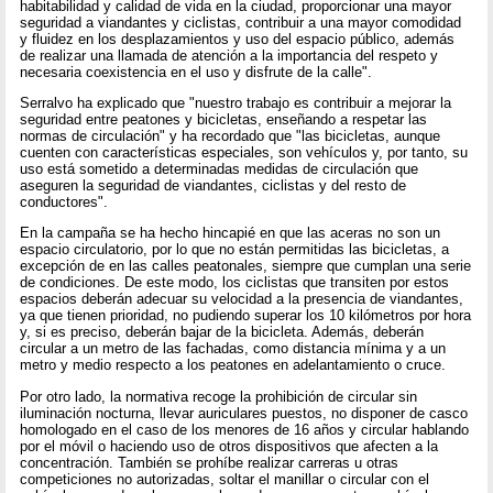
habitabilidad y calidad de vida en la ciudad, proporcionar una mayor
seguridad a viandantes y ciclistas, contribuir a una mayor comodidad
y fluidez en los desplazamientos y uso del espacio público, además
de realizar una llamada de atención a la importancia del respeto y
necesaria coexistencia en el uso y disfrute de la calle".
Serralvo ha explicado que "nuestro trabajo es contribuir a mejorar la
seguridad entre peatones y bicicletas, enseñando a respetar las
normas de circulación" y ha recordado que "las bicicletas, aunque
cuenten con características especiales, son vehículos y, por tanto, su
uso está sometido a determinadas medidas de circulación que
aseguren la seguridad de viandantes, ciclistas y del resto de
conductores".
En la campaña se ha hecho hincapié en que las aceras no son un
espacio circulatorio, por lo que no están permitidas las bicicletas, a
excepción de en las calles peatonales, siempre que cumplan una serie
de condiciones. De este modo, los ciclistas que transiten por estos
espacios deberán adecuar su velocidad a la presencia de viandantes,
ya que tienen prioridad, no pudiendo superar los 10 kilómetros por hora
y, si es preciso, deberán bajar de la bicicleta. Además, deberán
circular a un metro de las fachadas, como distancia mínima y a un
metro y medio respecto a los peatones en adelantamiento o cruce.
Por otro lado, la normativa recoge la prohibición de circular sin
iluminación nocturna, llevar auriculares puestos, no disponer de casco
homologado en el caso de los menores de 16 años y circular hablando
por el móvil o haciendo uso de otros dispositivos que afecten a la
concentración. También se prohíbe realizar carreras u otras
competiciones no autorizadas, soltar el manillar o circular con el