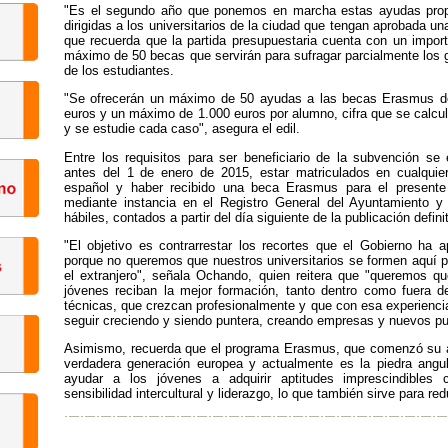
"Es el segundo año que ponemos en marcha estas ayudas propia
dirigidas a los universitarios de la ciudad que tengan aprobada 
que recuerda que la partida presupuestaria cuenta con un import
máximo de 50 becas que servirán para sufragar parcialmente los g
de los estudiantes.
"Se ofrecerán un máximo de 50 ayudas a las becas Erasmus del
euros y un máximo de 1.000 euros por alumno, cifra que se calcul
y se estudie cada caso", asegura el edil.
Entre los requisitos para ser beneficiario de la subvención se
antes del 1 de enero de 2015, estar matriculados en cualquier
español y haber recibido una beca Erasmus para el presente c
mediante instancia en el Registro General del Ayuntamiento y
hábiles, contados a partir del día siguiente de la publicación defin
"El objetivo es contrarrestar los recortes que el Gobierno ha a
porque no queremos que nuestros universitarios se formen aquí pa
el extranjero", señala Ochando, quien reitera que "queremos q
jóvenes reciban la mejor formación, tanto dentro como fuera d
técnicas, que crezcan profesionalmente y que con esa experiencia
seguir creciendo y siendo puntera, creando empresas y nuevos pu
Asimismo, recuerda que el programa Erasmus, que comenzó su an
verdadera generación europea y actualmente es la piedra angu
ayudar a los jóvenes a adquirir aptitudes imprescindibles
sensibilidad intercultural y liderazgo, lo que también sirve para red