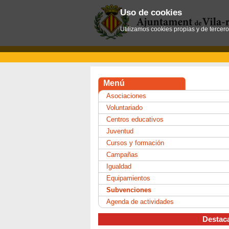
Uso de cookies
Utilizamos cookies propias y de tercer
Menú
Asociaciones
Voluntariado
Centros educativos
Juventud
Cursos y formación
Campañas
Igualdad
Equipamientos
Subvenciones
Agenda de actividades
Destac