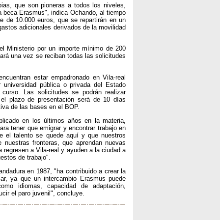
s, que son pioneras a todos los niveles,
una beca Erasmus", indica Ochando, al tiempo
e de 10.000 euros, que se repartirán en un
astos adicionales derivados de la movilidad
 Ministerio por un importe mínimo de 200
ará una vez se reciban todas las solicitudes
 encuentran estar empadronado en Vila-real
 universidad pública o privada del Estado
urso. Las solicitudes se podrán realizar
 el plazo de presentación será de 10 días
itiva de las bases en el BOP.
plicado en los últimos años en la materia,
ra tener que emigrar y encontrar trabajo en
ue el talento se quede aquí y que nuestros
e nuestras fronteras, que aprendan nuevas
 regresen a Vila-real y ayuden a la ciudad a
estos de trabajo".
dadura en 1987, "ha contribuido a crear la
lar, ya que un intercambio Erasmus puede
 como idiomas, capacidad de adaptación,
ucir el paro juvenil", concluye.