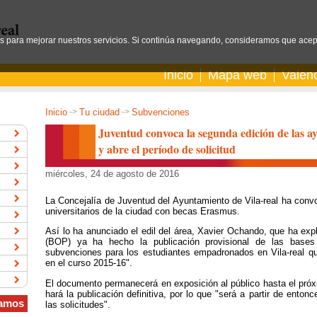
os para mejorar nuestros servicios. Si continúa navegando, consideramos que acep
Inicio
Mapa web
Valen
Inicio
->
Tu ciudad
->
Subvenciones
Juventud convoca la segunda edición de las a
y abre el período de solicitud
miércoles, 24 de agosto de 2016
La Concejalía de Juventud del Ayuntamiento de Vila-real ha conv
universitarios de la ciudad con becas Erasmus.
Así lo ha anunciado el edil del área, Xavier Ochando, que ha exp
(BOP) ya ha hecho la publicación provisional de las bases
subvenciones para los estudiantes empadronados en Vila-real q
en el curso 2015-16".
El documento permanecerá en exposición al público hasta el pró
hará la publicación definitiva, por lo que "será a partir de ent
amos
las solicitudes".