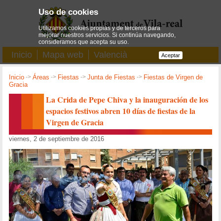
Uso de cookies
Utilizamos cookies propias y de terceros para
mejorar nuestros servicios. Si continúa navegando,
consideramos que acepta su uso.
Inicio
Mapa web
Valencià
Aceptar
Inicio
->
Áreas
->
Fiestas
->
Junta de Fiestas
->
Fiestas de Virgen de
Gracia
La Crida de Pepe Chiva y la inauguración de los
espacios festivos abren 10 días de fiestas de la
Virgen de Gracia
viernes, 2 de septiembre de 2016