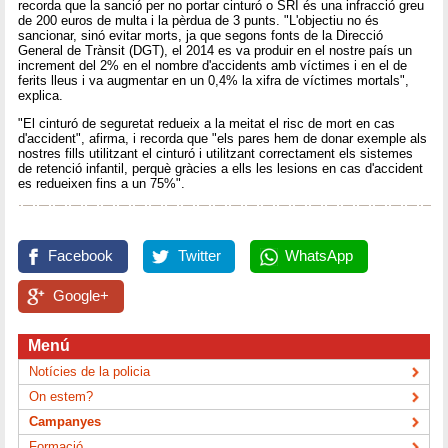
recorda que la sanció per no portar cinturó o SRI és una infracció greu
de 200 euros de multa i la pèrdua de 3 punts. "L'objectiu no és
sancionar, sinó evitar morts, ja que segons fonts de la Direcció
General de Trànsit (DGT), el 2014 es va produir en el nostre país un
increment del 2% en el nombre d'accidents amb víctimes i en el de
ferits lleus i va augmentar en un 0,4% la xifra de víctimes mortals",
explica.
"El cinturó de seguretat redueix a la meitat el risc de mort en cas
d'accident", afirma, i recorda que "els pares hem de donar exemple als
nostres fills utilitzant el cinturó i utilitzant correctament els sistemes
de retenció infantil, perquè gràcies a ells les lesions en cas d'accident
es redueixen fins a un 75%".
Facebook
Twitter
WhatsApp
Google+
Menú
Notícies de la policia
On estem?
Campanyes
Formació