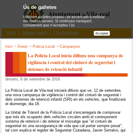
Ús de galletes
Utilitzem galletes pròpies i de tercers per a millorar
els nostres serveis. Si continueu navegant,
considerem que n’accepteu l’ús.
Inici
Mapa web
Castellano
Acceptar
Inici
->
Àrees
->
Policia Local
->
Campanyes
La Policia Local inicia dilluns una campanya de
vigilància i control del cinturó de seguretat i
sistemes de retenció infantil
dimarts, 6 de setembre de 2016
La Policia Local de Vila-real iniciarà dilluns que ve, 12 de setembre,
una nova campanya de vigilància i control del cinturó de seguretat i
dels sistemes de retenció infantil (SRI) en els vehicles, que finalitzarà
el diumenge, dia 18.
La Unitat de Trànsit de la Policia Local s'encarregarà de comprovar
que tots els ocupants dels vehicles circulen amb el corresponent
sistema de retenció i de reiterar el missatge que "el cinturó de
seguretat és una assegurança de vida que cal portar sempre posat",
tal com explica el regidor de Seguretat Ciutadana, Javier Serralvo, qui