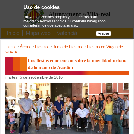
Uso de cookies
Utilizamos cookies propias y de terceros para
mejorar nuestros servicios. Si continúa navegando,
consideramos que acepta su uso.
Inicio
Mapa web
Valencià
Aceptar
Inicio
->
Áreas
->
Fiestas
->
Junta de Fiestas
->
Fiestas de Virgen de
Gracia
Las fiestas conciencian sobre la movilidad urbana
de la mano de Acudim
martes, 6 de septiembre de 2016