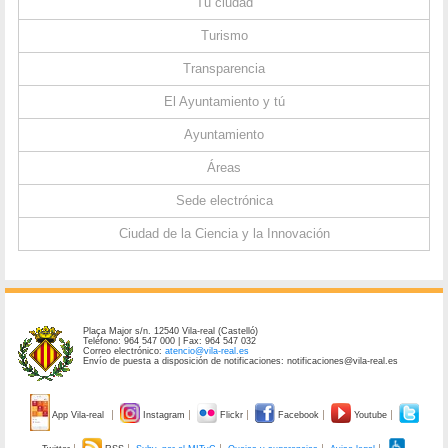
Tu ciudad
Turismo
Transparencia
El Ayuntamiento y tú
Ayuntamiento
Áreas
Sede electrónica
Ciudad de la Ciencia y la Innovación
Plaça Major s/n. 12540 Vila-real (Castelló)
Teléfono: 964 547 000 | Fax: 964 547 032
Correo electrónico:
atencio@vila-real.es
Envío de puesta a disposición de notificaciones: notificaciones@vila-real.es
App Vila-real
Instagram
Flickr
Facebook
Youtube