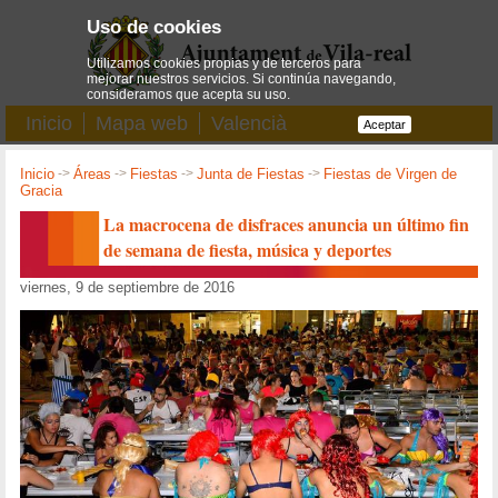
Uso de cookies
Utilizamos cookies propias y de terceros para
mejorar nuestros servicios. Si continúa navegando,
consideramos que acepta su uso.
Inicio
Mapa web
Valencià
Aceptar
Inicio
->
Áreas
->
Fiestas
->
Junta de Fiestas
->
Fiestas de Virgen de
Gracia
La macrocena de disfraces anuncia un último fin
de semana de fiesta, música y deportes
viernes, 9 de septiembre de 2016