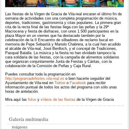
Las fiestas de la Virgen de Gracia de Vila-real encaran el último fin de
semana de actividades con una completa programación de música,
deportes, tradiciones, gastronomía y citas populares. La primera gran
cita de la recta final de las fiestas llega con las peñas y la 29ª
Macrocena y fiesta de disfraces, con unos 1.500 participantes en la
plaza Mayor en un viernes que ha destacado también por la
celebración de la II Encuentro de silbadores de reclamo bucal en
memoria de Pepe Sebastià y Manolo Chabrera, a la cual han acudido
el alcalde de Vila-real, José Benlloch, y el concejal de Tradiciones,
Pasqual Batalla. La música y la fiesta no han olvidado tampoco la
cara solidaria de las fiestas, con la campaña de alimentos solidarios
que organizan conjuntamente Junta de Fiestas y Cáritas, con la
colaboración de la Comisión de Peñas y Caja Rural.
Puedes consultar toda la programación en
http://programadefestes.vila-real.es
o bien hacerte seguidor del
Ayuntamiento de Vila-real en
Twitter
o
Facebook
para recibir
información puntual de todos los actos del programa con sólo unas
horas de antelación.
Mira aquí las
fotos
y
vídeos de las fiestas
de la Virgen de Gracia
Galería multimedia
Imágenes