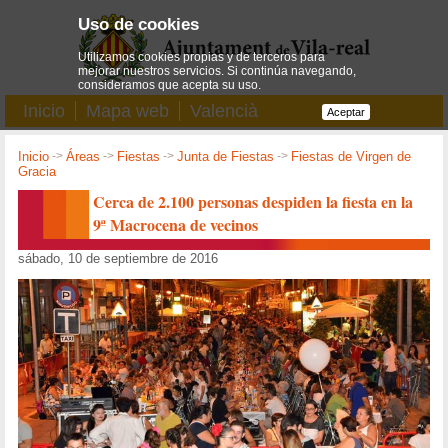
Uso de cookies
Utilizamos cookies propias y de terceros para
mejorar nuestros servicios. Si continúa navegando,
consideramos que acepta su uso.
Inicio
Mapa web
Valencià
Aceptar
Inicio
->
Áreas
->
Fiestas
->
Junta de Fiestas
->
Fiestas de Virgen de
Gracia
Cerca de 2.100 personas despiden la fiesta en la
9ª Macrocena de vecinos
sábado, 10 de septiembre de 2016