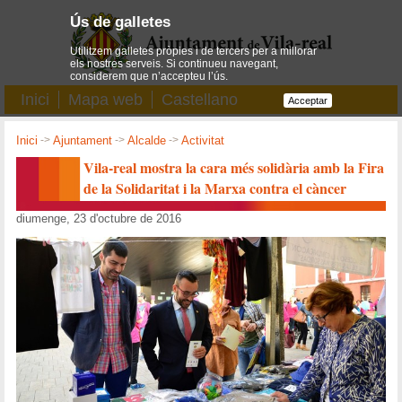
Ús de galletes
Utilitzem galletes pròpies i de tercers per a millorar
els nostres serveis. Si continueu navegant,
considerem que n’accepteu l’ús.
Inici
Mapa web
Castellano
Acceptar
Inici
->
Ajuntament
->
Alcalde
->
Activitat
Vila-real mostra la cara més solidària amb la Fira
de la Solidaritat i la Marxa contra el càncer
diumenge, 23 d'octubre de 2016