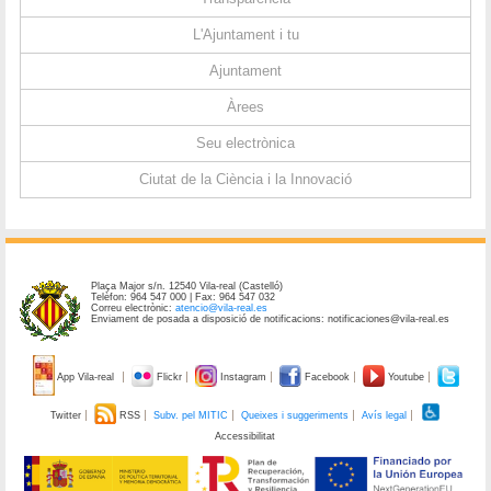
L'Ajuntament i tu
Ajuntament
Àrees
Seu electrònica
Ciutat de la Ciència i la Innovació
Plaça Major s/n. 12540 Vila-real (Castelló)
Telèfon: 964 547 000 | Fax: 964 547 032
Correu electrònic:
atencio@vila-real.es
Enviament de posada a disposició de notificacions: notificaciones@vila-real.es
App Vila-real
Flickr
Instagram
Facebook
Youtube
Twitter
RSS
Subv. pel MITIC
Queixes i suggeriments
Avís legal
Accessibilitat