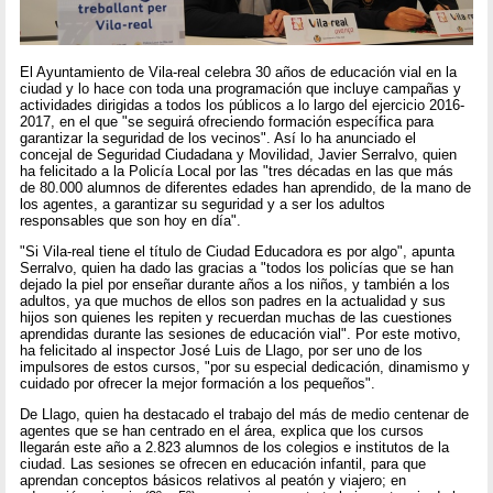
El Ayuntamiento de Vila-real celebra 30 años de educación vial en la
ciudad y lo hace con toda una programación que incluye campañas y
actividades dirigidas a todos los públicos a lo largo del ejercicio 2016-
2017, en el que "se seguirá ofreciendo formación específica para
garantizar la seguridad de los vecinos". Así lo ha anunciado el
concejal de Seguridad Ciudadana y Movilidad, Javier Serralvo, quien
ha felicitado a la Policía Local por las "tres décadas en las que más
de 80.000 alumnos de diferentes edades han aprendido, de la mano de
los agentes, a garantizar su seguridad y a ser los adultos
responsables que son hoy en día".
"Si Vila-real tiene el título de Ciudad Educadora es por algo", apunta
Serralvo, quien ha dado las gracias a "todos los policías que se han
dejado la piel por enseñar durante años a los niños, y también a los
adultos, ya que muchos de ellos son padres en la actualidad y sus
hijos son quienes les repiten y recuerdan muchas de las cuestiones
aprendidas durante las sesiones de educación vial". Por este motivo,
ha felicitado al inspector José Luis de Llago, por ser uno de los
impulsores de estos cursos, "por su especial dedicación, dinamismo y
cuidado por ofrecer la mejor formación a los pequeños".
De Llago, quien ha destacado el trabajo del más de medio centenar de
agentes que se han centrado en el área, explica que los cursos
llegarán este año a 2.823 alumnos de los colegios e institutos de la
ciudad. Las sesiones se ofrecen en educación infantil, para que
aprendan conceptos básicos relativos al peatón y viajero; en