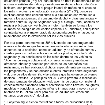
educación primaria (2º y 5º), con quienes se trata la importancia de las
normas y señales de tráfico y cuestiones relativas a la circulación en
bicicleta, con prácticas en el parque infantil de tráfico en el caso de
los más mayores; y en educación secundaria (2º y 3º), donde se
explican cuestiones concernientes a la circulación con vehículos a
motor, a los accidentes, al consumo de alcohol y otras sustancias y
también sobre la Ley de Seguridad Vial y el Código Penal, además de
realizar prácticas con vehículos a motor. También se forma a los
alumnos del colegio de educación especial La Panderola, con quienes
se intenta lograr el mayor grado de autonomía posible en aspectos
relacionados con la circulación por las vías públicas.
Por otra parte, con motivo del 30º aniversario, se han programado
nuevas actividades que hacen extensiva la educación vial a otros
aspectos de la sociedad, como los adultos, y se ofrecerán cursos y
charlas para los padres sobre el carnet por puntos, el cinturón de
seguridad y las condiciones de los niños dentro de los vehículos.
"Además de seguir colaborando con asociaciones y entidades,
ofrecerles charlas y hacerlas partícipes de las campañas que
realizamos, se han elaborado dípticos especialmente pensados para
los progenitores y se han editado cuentos infantiles sobre seguridad
vial, uno de ellos de un niño vila-realense que ha obtenido un premio
nacional", explica. "A principios del 2017 está previsto la realización
de unas jornadas de educación vial, además de contar con material
especialmente elaborado para el aniversario como llaveros, bolígrafos,
mochilas y bandoleras para los niños e imanes para la nevera con el
teléfono de la Policía Local para que los adultos recuerden que
estamos a su servicio", detallan.
"El objetivo sigue siendo mentalizar a todos los ciudadanos de la