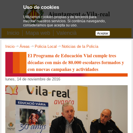
Uso de cookies
Utilizamos cookies propias y de terceros para
mejorar nuestros servicios. Si continúa navegando,
consideramos que acepta su uso.
Inicio
Mapa web
Valencià
Aceptar
Inicio
->
Áreas
->
Policia Local
->
Noticias de la Policía
El Programa de Educación Vial cumple tres
décadas con más de 80.000 escolares formados y
con nuevas campañas y actividades
lunes, 14 de noviembre de 2016