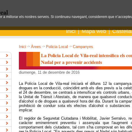
per a millorar els nostres serveis. Si continueu navegant, considerem que n’accepteu
Inici
Mapa web
Castell
Inici
->
Àrees
->
Policia Local
->
Campanyes
La Policia Local de Vila-real intensifica els co
Nadal per a prevenir accidents
diumenge, 11 de desembre de 2016
La Policia Local de Vila-real iniciarà el dilluns 12 la campanya
drogues en la conducció, coincidint amb els dies previs a la celebr
el 24 de desembre, se centrarà a intensificar els controls urbans, 
la Unitat de Trànsit i Atestats, de manera que qualsevol conductor 
d'alcohol o de drogues a qualsevol hora del dia. Durant la campa
prohibició de conduir sota els efectes d'alcohol o substàncie
implicar.
El regidor de Seguretat Ciutadana i Mobilitat, Javier Serralvo, 
caràcter eminentment preventiu i assenyala que l'augment d
comportament dels ciutadans, tal com s'ha comprovat en les dife
per la Policia Local. "En aquests dies previs al Nadal són habitua