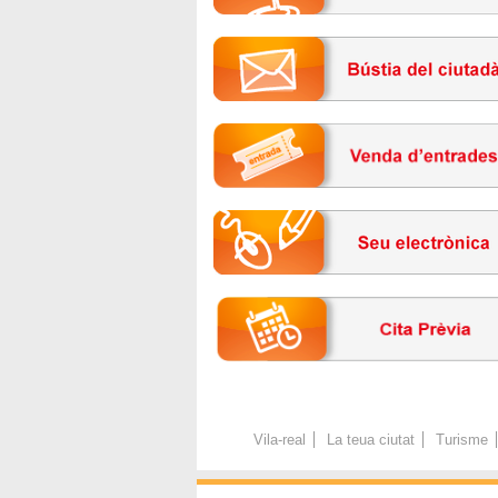
Vila-real
La teua ciutat
Turisme