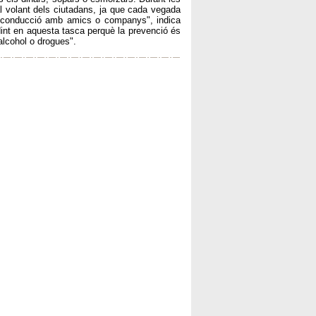
l volant dels ciutadans, ja que cada vegada
a conducció amb amics o companys", indica
idint en aquesta tasca perquè la prevenció és
'alcohol o drogues".