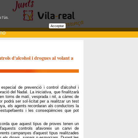
 l’ús.
Acceptar
ano
ntrols d'alcohol i drogues al volant a
 especial de prevenció i control d'alcohol i
ació del Nadal. La iniciativa, que finalitzarà
en torns de matí, vesprada i nit, a càrrec de
podrà ser sol·licitat per a realitzar un test
nya, els agents recordaran als conductors la
s estupefaents i les conseqüències que pot
recorda que aquest tipus de proves tenen un
'aquests controls afavoreix un canvi de
rents campanyes d'aquest tipus realitzades
ls els dinars, sopars o esmorzars. Durant les