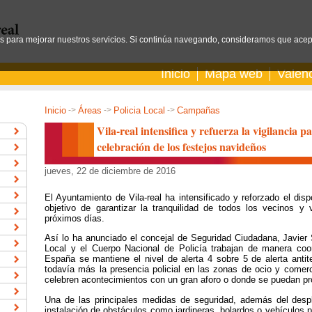
os para mejorar nuestros servicios. Si continúa navegando, consideramos que acep
Inicio
Mapa web
Valen
Inicio
->
Áreas
->
Policia Local
->
Campañas
Vila-real intensifica y refuerza la vigilancia 
celebración de los festejos navideños
jueves, 22 de diciembre de 2016
El Ayuntamiento de Vila-real ha intensificado y reforzado el dis
objetivo de garantizar la tranquilidad de todos los vecinos y
próximos días.
Así lo ha anunciado el concejal de Seguridad Ciudadana, Javier 
Local y el Cuerpo Nacional de Policía trabajan de manera coo
España se mantiene el nivel de alerta 4 sobre 5 de alerta antite
todavía más la presencia policial en las zonas de ocio y comer
celebren acontecimientos con un gran aforo o donde se puedan pr
Una de las principales medidas de seguridad, además del despl
instalación de obstáculos como jardineras, bolardos o vehículos pol