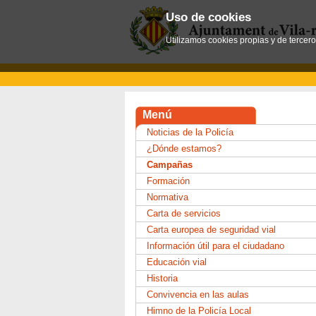
Uso de cookies
Utilizamos cookies propias y de tercer
Menú
Noticias de la Policía
¿Dónde estamos?
Campañas
Formación
Normativa
Carta de servicios
Carta europea de seguridad vial
Información útil para el ciudadano
Educación vial
Historia
Convivencia en las aulas
Himno de la Policía Local