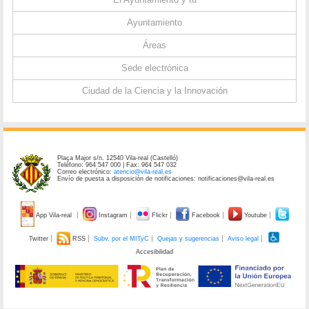
Ayuntamiento
Áreas
Sede electrónica
Ciudad de la Ciencia y la Innovación
Plaça Major s/n. 12540 Vila-real (Castelló)
Teléfono: 964 547 000 | Fax: 964 547 032
Correo electrónico:
atencio@vila-real.es
Envío de puesta a disposición de notificaciones: notificaciones@vila-real.es
App Vila-real
Instagram
Flickr
Facebook
Youtube
Twitter
RSS
Subv. por el MITyC
Quejas y sugerencias
Aviso legal
Accesibilidad