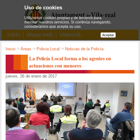
Uso de cookies
Utilizamos cookies propias y de terceros para
mejorar nuestros servicios. Si continúa navegando,
consideramos que acepta su uso.
Inicio
Mapa web
Valencià
Aceptar
Inicio
->
Áreas
->
Policia Local
->
Noticias de la Policía
La Policía Local forma a los agentes en
actuaciones con menores
jueves, 26 de enero de 2017