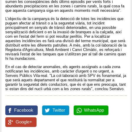
sumen les conseqüències dels últims episodis per vents forts i
abundants precipitacions en les zones i camins rurals, la qual cosa fa
que aquesta campanya siga en aquests moments molt necessària".
L'objectiu de la campanya és la detecció de totes les incidències que
puguen afectar al trànsit o a la seguretat viària, tot incidint
principalment en senyals de trànsit deteriorades, en una possible
senyalització deficient o en la invasió de branques a la calçada, així
com en l'estat del ferm si pot resultar perillós. Per a localitzar
aquestes incidències es farà una divisió del terme municipal, que serà
distribuït entre les diferents patrulles. A més, amb la col·laboració de la
Regidoria d'Agricultura, Medi Ambient i Canvi Climàtic, es reforçarà i
revisarà l'estat de les tanques que s'utilitzen per al tall de camins quan
hi ha inundacions.
En el cas de detectar anomalies, els agents assignats a cada zona
notificaran les incidències, amb caràcter d'urgent o no urgent, a
Serveis Públics Vila-real. "La col·laboració amb SPV és fonamental, ja
que serà aquets departament el que restituirà la normalitat per a
garantir la seguretat dels conductors, que és el que ens preocupa, tant
si estan dins del nucli urbà com a les zones rurals", conclou Serralvo.
Facebook
Twitter
WhatsApp
Google+