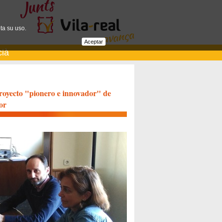
ta su uso.
Aceptar
cià
proyecto "pionero e innovador" de
or