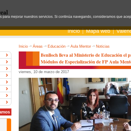
os para mejorar nuestros servicios. Si continúa navegando, consideramos que acep
Inicio
Mapa web
Valen
Inicio
->
Áreas
->
Educación
->
Aula Mentor
->
Noticias
Benlloch lleva al Ministerio de Educación el 
Módulos de Especialización de FP Aula Ment
viernes, 10 de marzo de 2017
amos