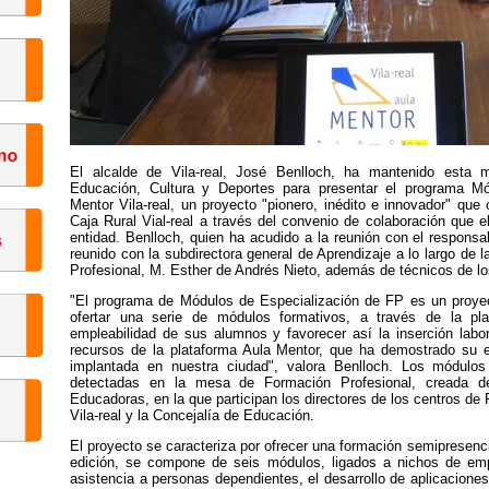
El alcalde de Vila-real, José Benlloch, ha mantenido esta
Educación, Cultura y Deportes para presentar el programa Mód
Mentor Vila-real, un proyecto "pionero, inédito e innovador" que
Caja Rural Vial-real a través del convenio de colaboración que e
entidad. Benlloch, quien ha acudido a la reunión con el respons
reunido con la subdirectora general de Aprendizaje a lo largo de 
Profesional, M. Esther de Andrés Nieto, además de técnicos de lo
"El programa de Módulos de Especialización de FP es un proyec
ofertar una serie de módulos formativos, a través de la pl
empleabilidad de sus alumnos y favorecer así la inserción labor
recursos de la plataforma Aula Mentor, que ha demostrado su e
implantada en nuestra ciudad", valora Benlloch. Los módulo
detectadas en la mesa de Formación Profesional, creada 
Educadoras, en la que participan los directores de los centros de 
Vila-real y la Concejalía de Educación.
El proyecto se caracteriza por ofrecer una formación semipresenc
edición, se compone de seis módulos, ligados a nichos de empl
asistencia a personas dependientes, el desarrollo de aplicaciones 