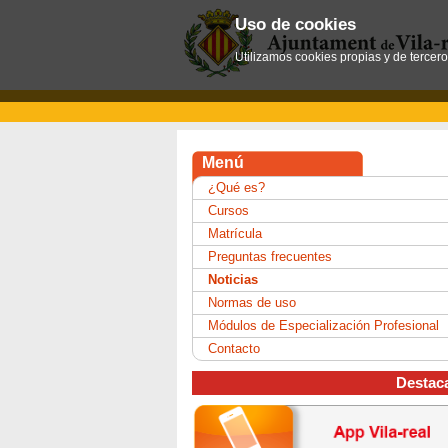
Uso de cookies
Utilizamos cookies propias y de tercer
Menú
¿Qué es?
Cursos
Matrícula
Preguntas frecuentes
Noticias
Normas de uso
Módulos de Especialización Profesional
Contacto
Destac