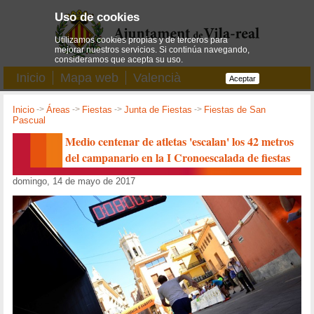
Uso de cookies
Utilizamos cookies propias y de terceros para
mejorar nuestros servicios. Si continúa navegando,
consideramos que acepta su uso.
Inicio
Mapa web
Valencià
Aceptar
Inicio
->
Áreas
->
Fiestas
->
Junta de Fiestas
->
Fiestas de San
Pascual
Medio centenar de atletas 'escalan' los 42 metros
del campanario en la I Cronoescalada de fiestas
domingo, 14 de mayo de 2017