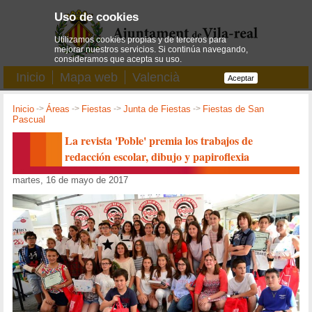
Uso de cookies
Utilizamos cookies propias y de terceros para
mejorar nuestros servicios. Si continúa navegando,
consideramos que acepta su uso.
Inicio
Mapa web
Valencià
Aceptar
Inicio
->
Áreas
->
Fiestas
->
Junta de Fiestas
->
Fiestas de San
Pascual
La revista 'Poble' premia los trabajos de
redacción escolar, dibujo y papiroflexia
martes, 16 de mayo de 2017