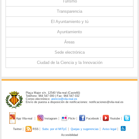
Turismo
Transparencia
El Ayuntamiento y tú
Ayuntamiento
Áreas
Sede electrónica
Ciudad de la Ciencia y la Innovación
Plaça Major s/n. 12540 Vila-real (Castelló)
Teléfono: 964 547 000 | Fax: 964 547 032
Correo electrónico:
atencio@vila-real.es
Envío de puesta a disposición de notificaciones: notificaciones@vila-real.es
App Vila-real
Instagram
Flickr
Facebook
Youtube
Twitter
RSS
Subv. por el MITyC
Quejas y sugerencias
Aviso legal
Accesibilidad