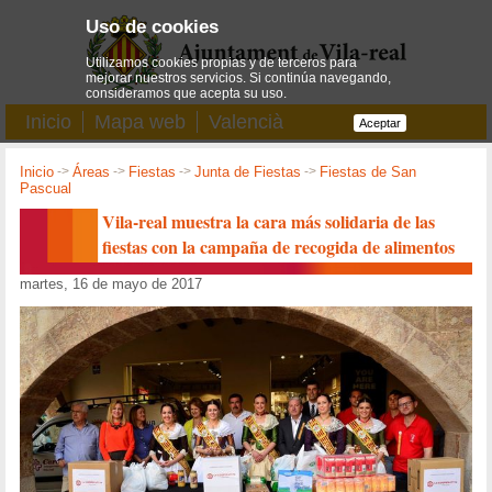
Uso de cookies
Utilizamos cookies propias y de terceros para
mejorar nuestros servicios. Si continúa navegando,
consideramos que acepta su uso.
Inicio
Mapa web
Valencià
Aceptar
Inicio
->
Áreas
->
Fiestas
->
Junta de Fiestas
->
Fiestas de San
Pascual
Vila-real muestra la cara más solidaria de las
fiestas con la campaña de recogida de alimentos
martes, 16 de mayo de 2017