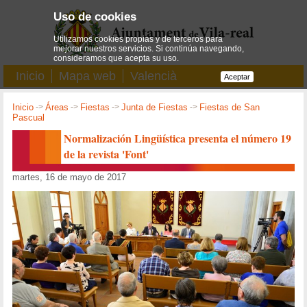
Uso de cookies
Utilizamos cookies propias y de terceros para
mejorar nuestros servicios. Si continúa navegando,
consideramos que acepta su uso.
Inicio
Mapa web
Valencià
Aceptar
Inicio
->
Áreas
->
Fiestas
->
Junta de Fiestas
->
Fiestas de San
Pascual
Normalización Lingüística presenta el número 19
de la revista 'Font'
martes, 16 de mayo de 2017