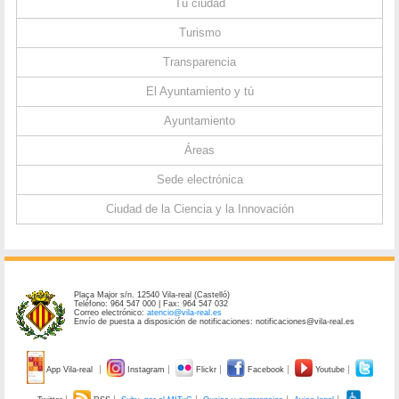
Tu ciudad
Turismo
Transparencia
El Ayuntamiento y tú
Ayuntamiento
Áreas
Sede electrónica
Ciudad de la Ciencia y la Innovación
Plaça Major s/n. 12540 Vila-real (Castelló)
Teléfono: 964 547 000 | Fax: 964 547 032
Correo electrónico:
atencio@vila-real.es
Envío de puesta a disposición de notificaciones: notificaciones@vila-real.es
App Vila-real
Instagram
Flickr
Facebook
Youtube