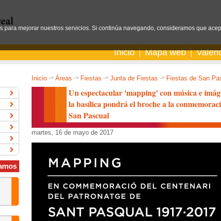
os para mejorar nuestros servicios. Si continúa navegando, consideramos que acep
Inicio
Mapa web
Valen
Inicio
->
Áreas
->
Fiestas
->
Junta de Fiestas
->
Fiestas de San Pa
Un espectacular 'mapping' con música e imág
la basílica pondrá el broche a la conmemorac
San Pascual
martes, 16 de mayo de 2017
amos