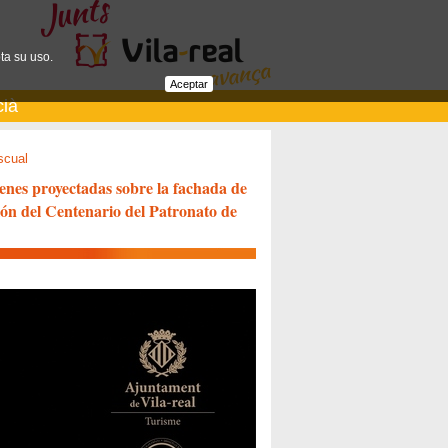
ta su uso.
Aceptar
cià
scual
enes proyectadas sobre la fachada de
ión del Centenario del Patronato de