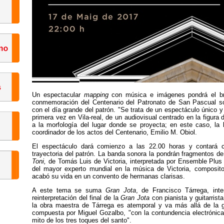
Un espectacular
mapping
con música e imágenes pondrá el bro
conmemoración del Centenario del Patronato de San Pascual sob
con el día grande del patrón. "Se trata de un espectáculo único y 
primera vez en Vila-real, de un audiovisual centrado en la figura 
a la morfología del lugar donde se proyecta; en este caso, la b
coordinador de los actos del Centenario, Emilio M. Obiol.
El espectáculo dará comienzo a las 22.00 horas y contará 
trayectoria del patrón. La banda sonora la pondrán fragmentos 
Toni,
de Tomás Luis de Victoria, interpretada por Ensemble Plus 
del mayor experto mundial en la música de Victoria, composit
acabó su vida en un convento de hermanas clarisas.
A este tema se suma
Gran Jota
, de Francisco Tárrega, int
reinterpretación del final de la
Gran Jota
con pianista y guitarrist
la obra maestra de Tárrega es atemporal y va más allá de la gui
compuesta por Miguel Gozalbo, "con la contundencia electrónica 
mito de los tres toques del santo".