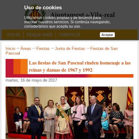
Uso de cookies
Utilizamos cookies propias y de terceros para
mejorar nuestros servicios. Si continúa navegando,
consideramos que acepta su uso.
Inicio
Mapa web
Valencià
Aceptar
Inicio
->
Áreas
->
Fiestas
->
Junta de Fiestas
->
Fiestas de San
Pascual
Las fiestas de San Pascual rinden homenaje a las
reinas y damas de 1967 y 1992
martes, 16 de mayo de 2017