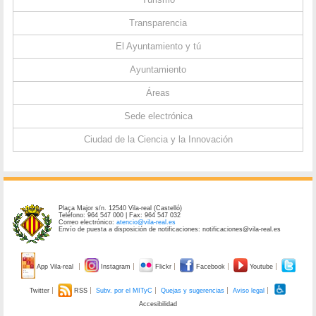
Transparencia
El Ayuntamiento y tú
Ayuntamiento
Áreas
Sede electrónica
Ciudad de la Ciencia y la Innovación
Plaça Major s/n. 12540 Vila-real (Castelló)
Teléfono: 964 547 000 | Fax: 964 547 032
Correo electrónico:
atencio@vila-real.es
Envío de puesta a disposición de notificaciones: notificaciones@vila-real.es
App Vila-real
Instagram
Flickr
Facebook
Youtube
Twitter
RSS
Subv. por el MITyC
Quejas y sugerencias
Aviso legal
Accesibilidad