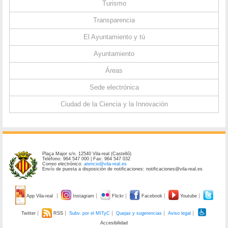
Turismo
Transparencia
El Ayuntamiento y tú
Ayuntamiento
Áreas
Sede electrónica
Ciudad de la Ciencia y la Innovación
Plaça Major s/n. 12540 Vila-real (Castelló)
Teléfono: 964 547 000 | Fax: 964 547 032
Correo electrónico:
atencio@vila-real.es
Envío de puesta a disposición de notificaciones: notificaciones@vila-real.es
App Vila-real
Instagram
Flickr
Facebook
Youtube
Twitter
RSS
Subv. por el MITyC
Quejas y sugerencias
Aviso legal
Accesibilidad