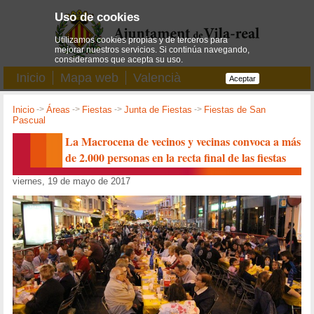
Uso de cookies
Utilizamos cookies propias y de terceros para
mejorar nuestros servicios. Si continúa navegando,
consideramos que acepta su uso.
Inicio
Mapa web
Valencià
Aceptar
Inicio
->
Áreas
->
Fiestas
->
Junta de Fiestas
->
Fiestas de San
Pascual
La Macrocena de vecinos y vecinas convoca a más
de 2.000 personas en la recta final de las fiestas
viernes, 19 de mayo de 2017