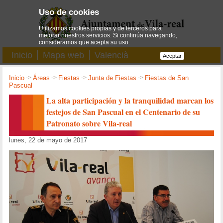
Uso de cookies
Utilizamos cookies propias y de terceros para
mejorar nuestros servicios. Si continúa navegando,
consideramos que acepta su uso.
Inicio
Mapa web
Valencià
Aceptar
Inicio
->
Áreas
->
Fiestas
->
Junta de Fiestas
->
Fiestas de San
Pascual
La alta participación y la tranquilidad marcan los
festejos de San Pascual en el Centenario de su
Patronato sobre Vila-real
lunes, 22 de mayo de 2017