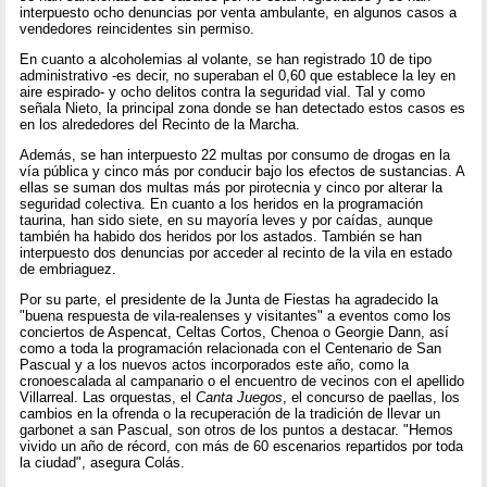
interpuesto ocho denuncias por venta ambulante, en algunos casos a
vendedores reincidentes sin permiso.
En cuanto a alcoholemias al volante, se han registrado 10 de tipo
administrativo -es decir, no superaban el 0,60 que establece la ley en
aire espirado- y ocho delitos contra la seguridad vial. Tal y como
señala Nieto, la principal zona donde se han detectado estos casos es
en los alrededores del Recinto de la Marcha.
Además, se han interpuesto 22 multas por consumo de drogas en la
vía pública y cinco más por conducir bajo los efectos de sustancias. A
ellas se suman dos multas más por pirotecnia y cinco por alterar la
seguridad colectiva. En cuanto a los heridos en la programación
taurina, han sido siete, en su mayoría leves y por caídas, aunque
también ha habido dos heridos por los astados. También se han
interpuesto dos denuncias por acceder al recinto de la vila en estado
de embriaguez.
Por su parte, el presidente de la Junta de Fiestas ha agradecido la
"buena respuesta de vila-realenses y visitantes" a eventos como los
conciertos de Aspencat, Celtas Cortos, Chenoa o Georgie Dann, así
como a toda la programación relacionada con el Centenario de San
Pascual y a los nuevos actos incorporados este año, como la
cronoescalada al campanario o el encuentro de vecinos con el apellido
Villarreal. Las orquestas, el
Canta Juegos
, el concurso de paellas, los
cambios en la ofrenda o la recuperación de la tradición de llevar un
garbonet a san Pascual, son otros de los puntos a destacar. "Hemos
vivido un año de récord, con más de 60 escenarios repartidos por toda
la ciudad", asegura Colás.