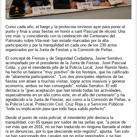
Como cada año, el fuego y la pirotecnia sirvieron ayer para poner el
punto y final a unas fiestas en honor a sant Pascual de récord. Una
vez más -y coincidiendo con la celebración del Centenario del
Patronato sobre Vila-real- han estado marcadas por la alta
participación y por la tranquilidad en cada uno de los 230 actos
organizados por la Junta de Fiestas y la Comisión de Peñas.
El concejal de Fiestas y de Seguridad Ciudadana, Javier Serralvo,
acompañado por el presidente de la Junta de Fiestas, José Pascual
Colás, y por el intendente jefe de la Policía Local, José Ramón Nieto,
ha hecho un balance "muy positivo" de los festejos, que ha calificado
de "altamente participativos". "Los dos principales objetivos de las
fiestas son atraer a muchas visitas, lograr actos masivos y generar
economía; ambos se han conseguido", señala Serralvo. El edil
destaca la "gran aceptación que han tenido todas las actividades,
especialmente en un año como este, en el año del centenario" y ha
agradecido a la Junta de Fiestas, así como a la Comisión de Peñas, a
la Policía Local, Protección Civil, Cruz Roja y a Servicios Públicos
"toda su implicación para que todo haya salido perfecto".
Desde el punto de vista policial, el intendente jefe destaca la
tranquilidad, con 65 quejas por ruidos de las peñas que, "a pesar de
ser más que en 2016, no se han traducido en ninguna llamada al orden
ni en denuncias, por lo que desciende este registro", apunta. Tan solo
se han sancionado dos casales por no estar registrados y se han