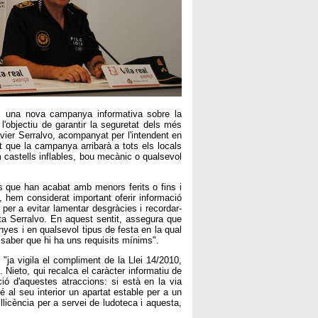
al, una nova campanya informativa sobre la
 l'objectiu de garantir la seguretat dels més
vier Serralvo, acompanyat per l'intendent en
 que la campanya arribarà a tots els locals
m castells inflables, bou mecànic o qualsevol
 que han acabat amb menors ferits o fins i
, hem considerat important oferir informació
per a evitar lamentar desgràcies i recordar-
ta Serralvo. En aquest sentit, assegura que
es i en qualsevol tipus de festa en la qual
e saber que hi ha uns requisits mínims".
 "ja vigila el compliment de la Llei 14/2010,
". Nieto, qui recalca el caràcter informatiu de
ió d'aquestes atraccions: si està en la via
 té al seu interior un apartat estable per a un
llicència per a servei de ludoteca i aquesta,