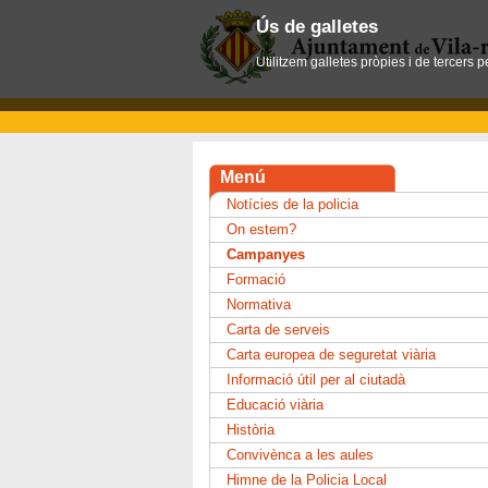
Ús de galletes
Utilitzem galletes pròpies i de tercers 
Menú
Notícies de la policia
On estem?
Campanyes
Formació
Normativa
Carta de serveis
Carta europea de seguretat viària
Informació útil per al ciutadà
Educació viària
Història
Convivènca a les aules
Himne de la Policia Local