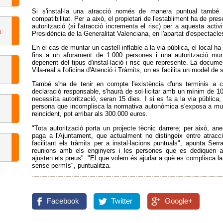
Si s'instal·la una atracció només de manera puntual també a 
compatibilitat. Per a això, el propietari de l'establiment ha de pres
autorització (si l'atracció incrementa el risc) per a aquesta activit
Presidència de la Generalitat Valenciana, en l'apartat d'espectacle
En el cas de muntar un castell inflable a la via pública, el local
fins a un aforament de 1.000 persones i una autorització muni
depenent del tipus d'instal·lació i risc que represente. La docum
Vila-real a l'oficina d'Atenció i Tràmits, on es facilita un model de so
També s'ha de tenir en compte l'existència d'uns terminis a comp
declaració responsable, s'haurà de sol·licitar amb un mínim de 10 di
necessita autorització, seran 15 dies. I si es fa a la via públic
persona que incomplisca la normativa autonòmica s'exposa a mul
reincident, pot arribar als 300.000 euros.
"Tota autorització porta un projecte tècnic darrere; per això, an
paga a l'Ajuntament, que actualment no distingeix entre atrac
facilitant els tràmits per a instal·lacions puntuals", apunta Se
reunions amb els enginyers i les persones que es dediquen a re
ajusten els preus". "El que volem és ajudar a què es complisca la l
sense permís", puntualitza.
Facebook
Twitter
Google+