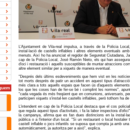
L'Ajuntament de Vila-real impulsa, a través de la Policia Loc
instal·lació de castells inflables i altres elements eventuals amb
menuts. Així ho ha anunciat el regidor de Seguretat Ciutadana, Ja
cap de la Policia Local, José Ramón Nieto, els qui han assegurat
d'oci i restauració i aquells susceptibles de muntar atraccions co
altre element similar per a xiquets de manera eventual.
"Després dels últims esdeveniments que hem vist en les notícies
tot morts després de patir un accident en aquest tipus d'atracció
més clara a tots aquells espais que facen ús d'aquests elements 
quem
los que les coses han de fer-se bé i complint les normes", apun
"cada vegada és més freqüent que en comunions, aniversaris, peny
participen xiquets s'instal·len castells inflables, però tothom ha d
L'intendent en cap de la Policia Local destaca que el cos policial
que regula aquest tipus d'activitats, i fa la labor inspectora d'ofici
la campanya, afirma que es fan dues distincions en la instal·lac
pública o a l'interior d'un local. "Si un restaurant o local hostaler
castell inflable o jocs infantils se suposa que compta ja amb una 
automàticament, ja autoritza per a això", explica.