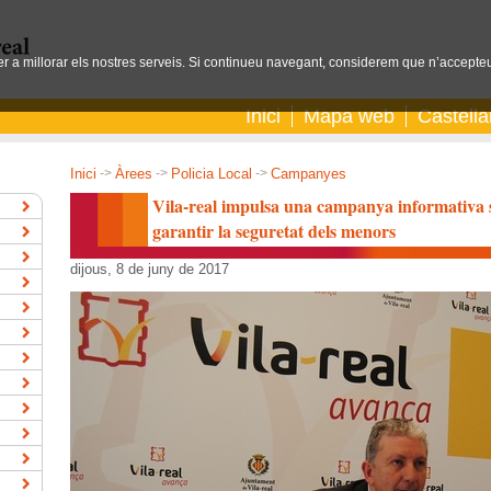
per a millorar els nostres serveis. Si continueu navegant, considerem que n’accepteu
Inici
Mapa web
Castell
Inici
->
Àrees
->
Policia Local
->
Campanyes
Vila-real impulsa una campanya informativa sob
garantir la seguretat dels menors
dijous, 8 de juny de 2017