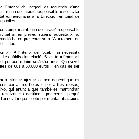
l'interior del negoci es requereix d'una
entar una declaració responsable o sol·licitar
at extraordinària a la Direcció Territorial de
s públics.
 ha de comptar amb una declaració responsable
cipal si es preveu superar aquesta xifra,
entació ha de presentar-se a l'Ajuntament de
l·licitud.
lir. A l'interior del local, i si necessita
es hàbils d'antelació. Si es fa a l'interior i
a, el període mínim serà d'un mes. Qualsevol
tes de 601 a 30.000 euros i, en cas de ser
em a intentar ajustar la taxa general que es
cions per a tres hores o per a tres mesos,
rralvo, qui anuncia que també es mantindran
alitzar els certificats pertinents "perquè
lei i evitar que s'opte per muntar atraccions