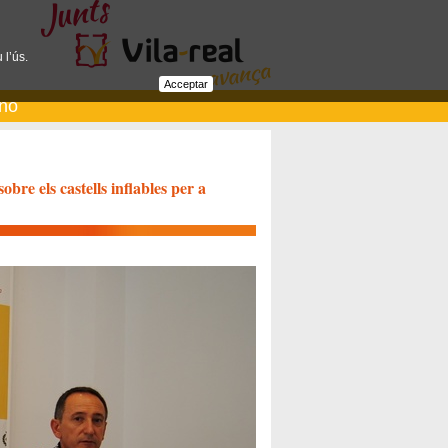
 l’ús.
Acceptar
ano
re els castells inflables per a